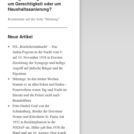
um Gerechtigkeit oder um
Haushaltssanierung?
Kommentar auf der Seite “Meinung”
Neue Artikel
NS-„Reichskristallnacht“ – Das
Juden-Pogrom in der Nacht vom 9.
auf 10. November 1938 in Dorsten:
Zerstörung der Synagoge und heftige
Angriff auf jüdische Bürger und ihr
Eigentum
Hitzetage: In den letzten Wochen
brannte es an allen Ecken und Enden –
Feuerwehren waren Tag und Nacht im
Einsatz und die Polzei sucht nach
Brandstiftern
Fritz-Dietlof Graf von der
Schulenburg, Bruder der Dorstener
Nonne und Künstlerin Sr. Paula, trat
1932 in Recklinghausen in die
NSDAP ein, Hitler gab ihm 1938 die
Hand und am 10. August 1944 wurde