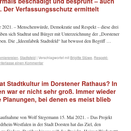
mals beschädigt und besprüht – auch
 Der Verfassungsschutz ermittelt
2021. – Menschenwürde, Demokratie und Respekt – diese drei
aben sich Stadtrat und Bürger mit Unterzeichnung der „Dorstener
ben. Die „Ideenfabrik Stadtsfeld“ hat bewusst den Begriff …
hmierereien
,
Stadtsfeld
|
Verschlagwortet mit
Brigitte Stüwe
,
Respekt-
nterlasse einen Kommentar
at Stadtkultur im Dorstener Rathaus? In
en war er nicht sehr groß. Immer wieder
 Planungen, bei denen es meist blieb
saufnahme von Wolf Stegemann 15. Mai 2021. – Das Projekt
rhein-Westfalen in der Stadt Dorsten hat das Ziel, den