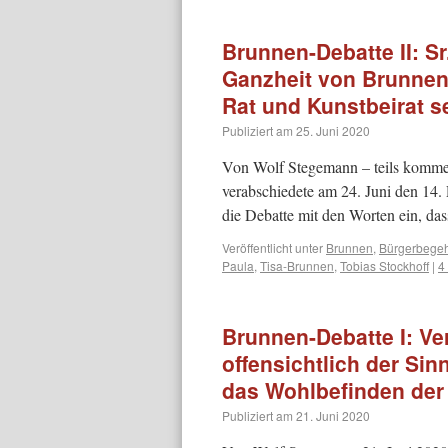
Brunnen-Debatte II: Sr
Ganzheit von Brunnen
Rat und Kunstbeirat s
Publiziert am
25. Juni 2020
Von Wolf Stegemann – teils kommen
verabschiedete am 24. Juni den 14.
die Debatte mit den Worten ein, da
Veröffentlicht unter
Brunnen
,
Bürgerbege
Paula
,
Tisa-Brunnen
,
Tobias Stockhoff
|
4
Brunnen-Debatte I: Ve
offensichtlich der Sin
das Wohlbefinden der
Publiziert am
21. Juni 2020