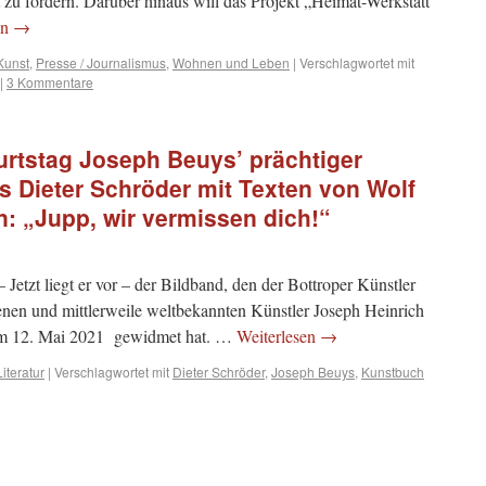
 zu fördern. Darüber hinaus will das Projekt „Heimat-Werkstatt“
en
→
Kunst
,
Presse / Journalismus
,
Wohnen und Leben
|
Verschlagwortet mit
|
3 Kommentare
rtstag Joseph Beuys’ prächtiger
s Dieter Schröder mit Texten von Wolf
: „Jupp, wir vermissen dich!“
Jetzt liegt er vor – der Bildband, den der Bottroper Künstler
nen und mittlerweile weltbekannten Künstler Joseph Heinrich
am 12. Mai 2021 gewidmet hat. …
Weiterlesen
→
Literatur
|
Verschlagwortet mit
Dieter Schröder
,
Joseph Beuys
,
Kunstbuch