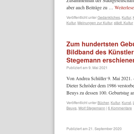
Zusammenhalt der Stadtgesellschaft
aber auch Beiträge zu …
Weiterles
Veröffentlicht unter
Gedankliches
,
Kultur
,
Kultur
,
Meinungen zur Kultur
,
städt. Kultur
Zum hundertsten Gebu
Bildband des Künstler
Stegemann erschienen
Publiziert am
9. Mai 2021
Von Andrea Schüller 9. Mai 2021. – 
Dieter Schröder dem 1986 verstorbe
Beuys zu dessen 100. Geburtstag 
Veröffentlicht unter
Bücher
,
Kultur
,
Kunst
,
Beuys
,
Wolf Stegemann
|
6 Kommentare
Publiziert am
21. September 2020