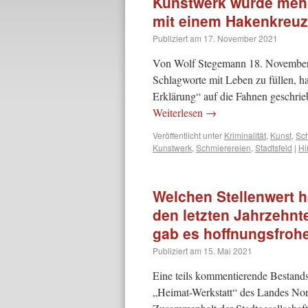
Kunstwerk wurde mehr
mit einem Hakenkreuz.
Publiziert am
17. November 2021
Von Wolf Stegemann 18. November 
Schlagworte mit Leben zu füllen, h
Erklärung“ auf die Fahnen geschrie
Weiterlesen
→
Veröffentlicht unter
Kriminalität
,
Kunst
,
Sc
Kunstwerk
,
Schmierereien
,
Stadtsfeld
|
Hi
Welchen Stellenwert h
den letzten Jahrzehnt
gab es hoffnungsfrohe
Publiziert am
15. Mai 2021
Eine teils kommentierende Bestand
„Heimat-Werkstatt“ des Landes Nord