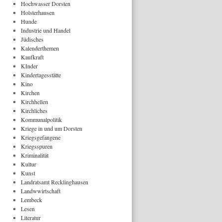
Hochwasser Dorsten
Holsterhausen
Hunde
Industrie und Handel
Jüdisches
Kalenderthemen
Kaufkraft
KInder
Kindertagesstätte
Kino
Kirchen
Kirchhellen
Kirchliches
Kommunalpolitik
Kriege in und um Dorsten
Kriegsgefangene
Kriegsspuren
Kriminalität
Kultur
Kunst
Landratsamt Recklinghausen
Landwwirtschaft
Lembeck
Lesen
Literatur