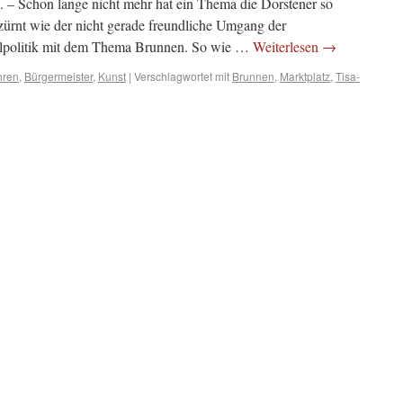
 – Schon lange nicht mehr hat ein Thema die Dorstener so
rzürnt wie der nicht gerade freundliche Umgang der
alpolitik mit dem Thema Brunnen. So wie …
Weiterlesen
→
hren
,
Bürgermeister
,
Kunst
|
Verschlagwortet mit
Brunnen
,
Marktplatz
,
Tisa-