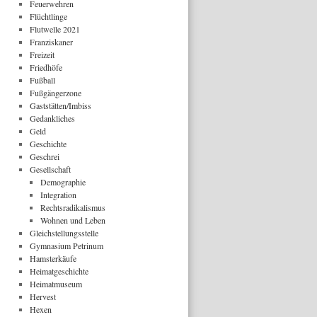
Feuerwehren
Flüchtlinge
Flutwelle 2021
Franziskaner
Freizeit
Friedhöfe
Fußball
Fußgängerzone
Gaststätten/Imbiss
Gedankliches
Geld
Geschichte
Geschrei
Gesellschaft
Demographie
Integration
Rechtsradikalismus
Wohnen und Leben
Gleichstellungsstelle
Gymnasium Petrinum
Hamsterkäufe
Heimatgeschichte
Heimatmuseum
Hervest
Hexen