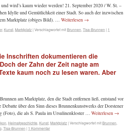
… und wird’s kaum wieder werden! 21. September 2020 / W. St. –
hen Idylle und Gemütlichkeit einer Stadt. So auch der inzwischen
em Marktplatz (obiges Bild). …
Weiterlesen
→
er
,
Kunst
,
Marktplatz
|
Verschlagwortet mit
Brunnen
,
Tisa-Brunnen
|
1
ie Inschriften dokumentieren die
 Doch der Zahn der Zeit nagte am
 Texte kaum noch zu lesen waren. Aber
unnen am Marktplatz, den die Stadt entfernen ließ, entstand vor
te Debatte über den Sinn dieses Brunnenkunstwerks der Dorstener
g (Foto), die als S. Paula im Ursulinenkloster …
Weiterlesen
→
ikon
,
Heimatgeschichte
,
Kunst
,
Marktplatz
|
Verschlagwortet mit
Brunnen
,
g
,
Tisa-Brunnen
|
1 Kommentar