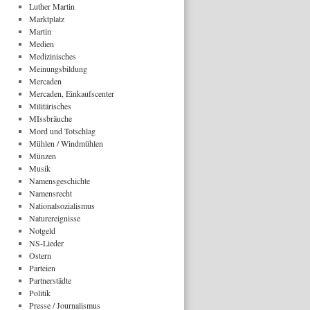
Luther Martin
Marktplatz
Martin
Medien
Medizinisches
Meinungsbildung
Mercaden
Mercaden, Einkaufscenter
Militärisches
MIssbräuche
Mord und Totschlag
Mühlen / Windmühlen
Münzen
Musik
Namensgeschichte
Namensrecht
Nationalsozialismus
Naturereignisse
Notgeld
NS-Lieder
Ostern
Parteien
Partnerstädte
Politik
Presse / Journalismus