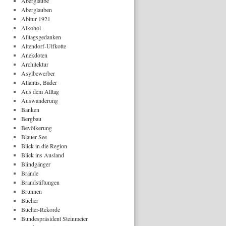
Aberglaube
Aberglauben
Abitur 1921
Alkohol
Alltagsgedanken
Altendorf-Ulfkotte
Anekdoten
Architektur
Asylbewerber
Atlantis, Bäder
Aus dem Alltag
Auswanderung
Banken
Bergbau
Bevölkerung
Blauer See
Blick in die Region
Blick ins Ausland
Blindgänger
Brände
Brandstiftungen
Brunnen
Bücher
Bücher-Rekorde
Bundespräsident Steinmeier