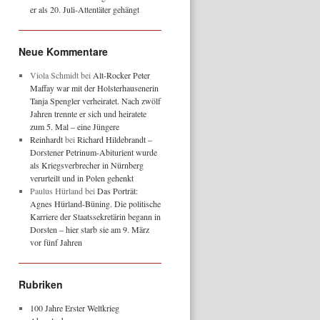
er als 20. Juli-Attentäter gehängt
Neue Kommentare
Viola Schmidt
bei
Alt-Rocker Peter
Maffay war mit der Holsterhausenerin
Tanja Spengler verheiratet. Nach zwölf
Jahren trennte er sich und heiratete
zum 5. Mal – eine Jüngere
Reinhardt
bei
Richard Hildebrandt –
Dorstener Petrinum-Abiturient wurde
als Kriegsverbrecher in Nürnberg
verurteilt und in Polen gehenkt
Paulus Hürland
bei
Das Porträt:
Agnes Hürland-Büning. Die politische
Karriere der Staatssekretärin begann in
Dorsten – hier starb sie am 9. März
vor fünf Jahren
Rubriken
100 Jahre Erster Weltkrieg