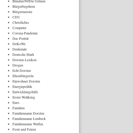
Bündnis90/Die Grünen
Bürgerbegehren
Bürgermeister
CDU
Christliches
Computer
Corona-Pandemie
Das Porträt
DeKoWe
Denkmale
Deutsche Mark
Dorsten-Lexikon
Drogen
Echt Dorsten
Ehrenbürger/in
Einwohner Dorsten
Energiepolitik
Entwicklungshilfe
Erster Weltkrieg
Euro
Familien
Familienname Dorsten
Familienname Lembeck
Familienname Wulfen
Feste und Feiern