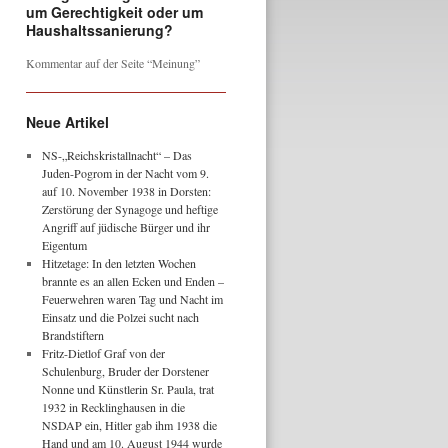
um Gerechtigkeit oder um
Haushaltssanierung?
Kommentar auf der Seite “Meinung”
Neue Artikel
NS-„Reichskristallnacht“ – Das
Juden-Pogrom in der Nacht vom 9.
auf 10. November 1938 in Dorsten:
Zerstörung der Synagoge und heftige
Angriff auf jüdische Bürger und ihr
Eigentum
Hitzetage: In den letzten Wochen
brannte es an allen Ecken und Enden –
Feuerwehren waren Tag und Nacht im
Einsatz und die Polzei sucht nach
Brandstiftern
Fritz-Dietlof Graf von der
Schulenburg, Bruder der Dorstener
Nonne und Künstlerin Sr. Paula, trat
1932 in Recklinghausen in die
NSDAP ein, Hitler gab ihm 1938 die
Hand und am 10. August 1944 wurde