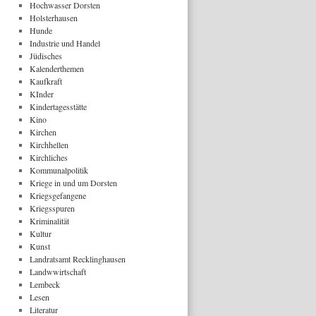
Hochwasser Dorsten
Holsterhausen
Hunde
Industrie und Handel
Jüdisches
Kalenderthemen
Kaufkraft
KInder
Kindertagesstätte
Kino
Kirchen
Kirchhellen
Kirchliches
Kommunalpolitik
Kriege in und um Dorsten
Kriegsgefangene
Kriegsspuren
Kriminalität
Kultur
Kunst
Landratsamt Recklinghausen
Landwwirtschaft
Lembeck
Lesen
Literatur