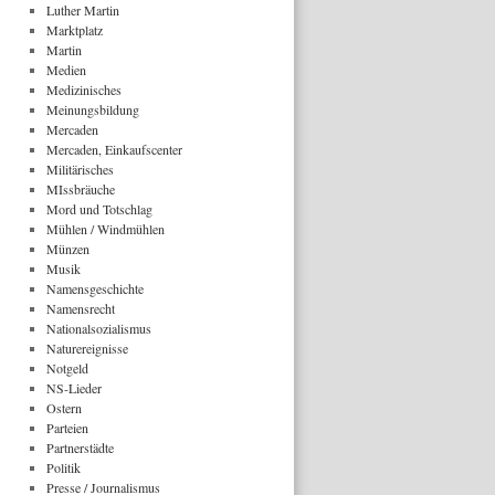
Luther Martin
Marktplatz
Martin
Medien
Medizinisches
Meinungsbildung
Mercaden
Mercaden, Einkaufscenter
Militärisches
MIssbräuche
Mord und Totschlag
Mühlen / Windmühlen
Münzen
Musik
Namensgeschichte
Namensrecht
Nationalsozialismus
Naturereignisse
Notgeld
NS-Lieder
Ostern
Parteien
Partnerstädte
Politik
Presse / Journalismus