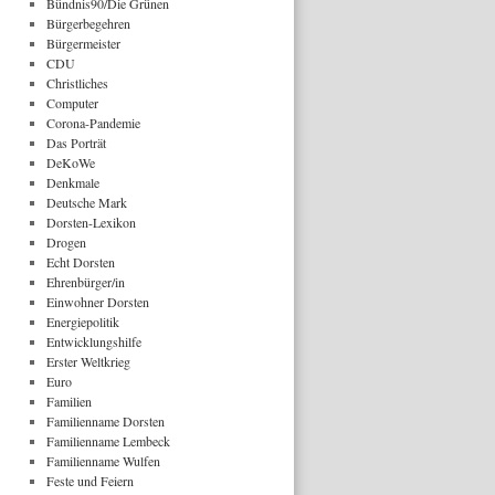
Bündnis90/Die Grünen
Bürgerbegehren
Bürgermeister
CDU
Christliches
Computer
Corona-Pandemie
Das Porträt
DeKoWe
Denkmale
Deutsche Mark
Dorsten-Lexikon
Drogen
Echt Dorsten
Ehrenbürger/in
Einwohner Dorsten
Energiepolitik
Entwicklungshilfe
Erster Weltkrieg
Euro
Familien
Familienname Dorsten
Familienname Lembeck
Familienname Wulfen
Feste und Feiern