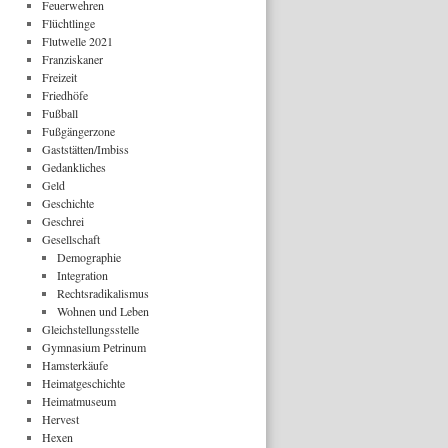
Feuerwehren
Flüchtlinge
Flutwelle 2021
Franziskaner
Freizeit
Friedhöfe
Fußball
Fußgängerzone
Gaststätten/Imbiss
Gedankliches
Geld
Geschichte
Geschrei
Gesellschaft
Demographie
Integration
Rechtsradikalismus
Wohnen und Leben
Gleichstellungsstelle
Gymnasium Petrinum
Hamsterkäufe
Heimatgeschichte
Heimatmuseum
Hervest
Hexen