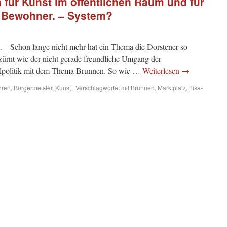
n für Kunst im öffentlichen Raum und für
 Bewohner. – System?
 – Schon lange nicht mehr hat ein Thema die Dorstener so
rzürnt wie der nicht gerade freundliche Umgang der
alpolitik mit dem Thema Brunnen. So wie …
Weiterlesen
→
hren
,
Bürgermeister
,
Kunst
|
Verschlagwortet mit
Brunnen
,
Marktplatz
,
Tisa-