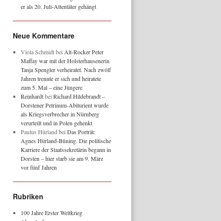
er als 20. Juli-Attentäter gehängt
Neue Kommentare
Viola Schmidt
bei
Alt-Rocker Peter
Maffay war mit der Holsterhausenerin
Tanja Spengler verheiratet. Nach zwölf
Jahren trennte er sich und heiratete
zum 5. Mal – eine Jüngere
Reinhardt
bei
Richard Hildebrandt –
Dorstener Petrinum-Abiturient wurde
als Kriegsverbrecher in Nürnberg
verurteilt und in Polen gehenkt
Paulus Hürland
bei
Das Porträt:
Agnes Hürland-Büning. Die politische
Karriere der Staatssekretärin begann in
Dorsten – hier starb sie am 9. März
vor fünf Jahren
Rubriken
100 Jahre Erster Weltkrieg