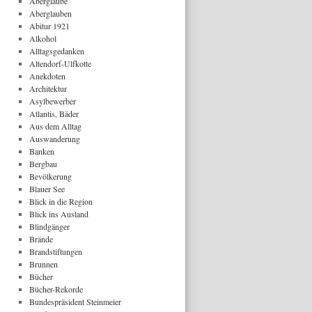
Aberglaube
Aberglauben
Abitur 1921
Alkohol
Alltagsgedanken
Altendorf-Ulfkotte
Anekdoten
Architektur
Asylbewerber
Atlantis, Bäder
Aus dem Alltag
Auswanderung
Banken
Bergbau
Bevölkerung
Blauer See
Blick in die Region
Blick ins Ausland
Blindgänger
Brände
Brandstiftungen
Brunnen
Bücher
Bücher-Rekorde
Bundespräsident Steinmeier