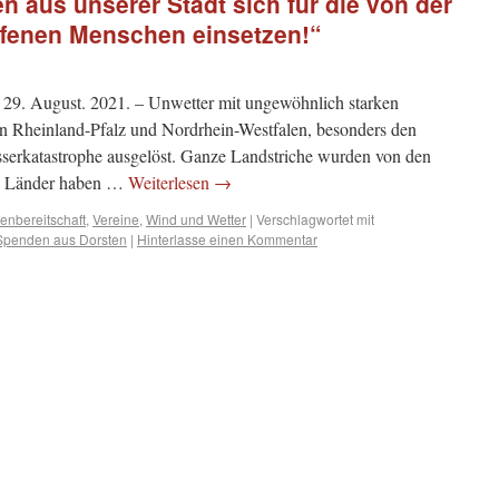
en aus unserer Stadt sich für die von der
ffenen Menschen einsetzen!“
29. August. 2021. – Unwetter mit ungewöhnlich starken
 in Rheinland-Pfalz und Nordrhein-Westfalen, besonders den
serkatastrophe ausgelöst. Ganze Landstriche wurden von den
d Länder haben …
Weiterlesen
→
nbereitschaft
,
Vereine
,
Wind und Wetter
|
Verschlagwortet mit
Spenden aus Dorsten
|
Hinterlasse einen Kommentar