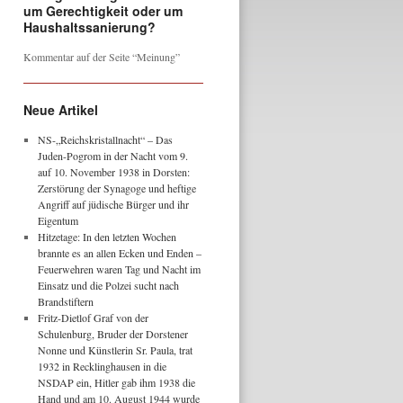
um Gerechtigkeit oder um
Haushaltssanierung?
Kommentar auf der Seite “Meinung”
Neue Artikel
NS-„Reichskristallnacht“ – Das
Juden-Pogrom in der Nacht vom 9.
auf 10. November 1938 in Dorsten:
Zerstörung der Synagoge und heftige
Angriff auf jüdische Bürger und ihr
Eigentum
Hitzetage: In den letzten Wochen
brannte es an allen Ecken und Enden –
Feuerwehren waren Tag und Nacht im
Einsatz und die Polzei sucht nach
Brandstiftern
Fritz-Dietlof Graf von der
Schulenburg, Bruder der Dorstener
Nonne und Künstlerin Sr. Paula, trat
1932 in Recklinghausen in die
NSDAP ein, Hitler gab ihm 1938 die
Hand und am 10. August 1944 wurde