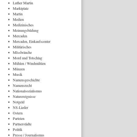
Luther Martin
Marktplatz
Martin
Medien
Medizinisches
Meinungsbildung
Mercaden
Mercaden, Einkaufscenter
Militärisches
MIssbräuche
Mord und Totschlag
Mühlen / Windmühlen
Münzen
Musik
Namensgeschichte
Namensrecht
Nationalsozialismus
Naturereignisse
Notgeld
NS-Lieder
Ostern
Parteien
Partnerstädte
Politik
Presse / Journalismus