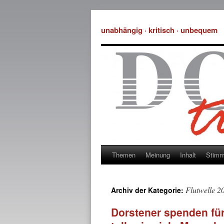
unabhängig · kritisch · unbequem
Themen
Meinung
Inhalt
Stim
Flutwelle 2
Archiv der Kategorie:
Dorstener spenden für 