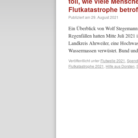
toll, wie viele Mensch
Flutkatastrophe betro
Publiziert am
29. August 2021
Ein Überblick von Wolf Stegemann 
Regenfällen hatten Mitte Juli 2021
Landkreis Ahrweiler, eine Hochwas
Wassermassen verwüstet. Bund un
Veröffentlicht unter
Flutwelle 2021
,
Spende
Flutkatastrophe 2021
,
Hilfe aus Dorsten
,