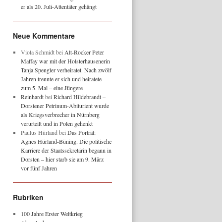
er als 20. Juli-Attentäter gehängt
Neue Kommentare
Viola Schmidt
bei
Alt-Rocker Peter
Maffay war mit der Holsterhausenerin
Tanja Spengler verheiratet. Nach zwölf
Jahren trennte er sich und heiratete
zum 5. Mal – eine Jüngere
Reinhardt
bei
Richard Hildebrandt –
Dorstener Petrinum-Abiturient wurde
als Kriegsverbrecher in Nürnberg
verurteilt und in Polen gehenkt
Paulus Hürland
bei
Das Porträt:
Agnes Hürland-Büning. Die politische
Karriere der Staatssekretärin begann in
Dorsten – hier starb sie am 9. März
vor fünf Jahren
Rubriken
100 Jahre Erster Weltkrieg