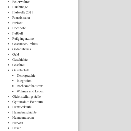
Feuerwehren
Flüchtlinge
Flutwelle 2021
Franziskaner
Freizeit
Friedhöfe
Fußball
Fußgängerzone
Gaststätten/Imbiss
Gedankliches
Geld
Geschichte
Geschrei
Gesellschaft
Demographie
Integration
Rechtsradikalismus
Wohnen und Leben
Gleichstellungsstelle
Gymnasium Petrinum
Hamsterkäufe
Heimatgeschichte
Heimatmuseum
Hervest
Hexen