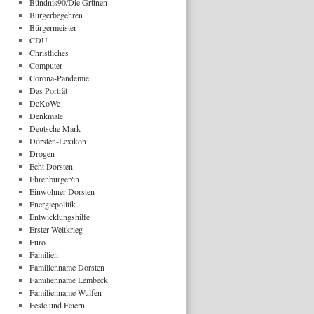
Bündnis90/Die Grünen
Bürgerbegehren
Bürgermeister
CDU
Christliches
Computer
Corona-Pandemie
Das Porträt
DeKoWe
Denkmale
Deutsche Mark
Dorsten-Lexikon
Drogen
Echt Dorsten
Ehrenbürger/in
Einwohner Dorsten
Energiepolitik
Entwicklungshilfe
Erster Weltkrieg
Euro
Familien
Familienname Dorsten
Familienname Lembeck
Familienname Wulfen
Feste und Feiern