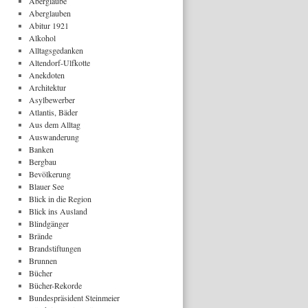
Aberglaube
Aberglauben
Abitur 1921
Alkohol
Alltagsgedanken
Altendorf-Ulfkotte
Anekdoten
Architektur
Asylbewerber
Atlantis, Bäder
Aus dem Alltag
Auswanderung
Banken
Bergbau
Bevölkerung
Blauer See
Blick in die Region
Blick ins Ausland
Blindgänger
Brände
Brandstiftungen
Brunnen
Bücher
Bücher-Rekorde
Bundespräsident Steinmeier