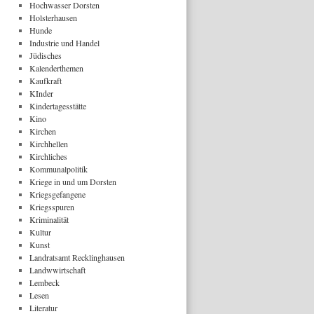
Hochwasser Dorsten
Holsterhausen
Hunde
Industrie und Handel
Jüdisches
Kalenderthemen
Kaufkraft
KInder
Kindertagesstätte
Kino
Kirchen
Kirchhellen
Kirchliches
Kommunalpolitik
Kriege in und um Dorsten
Kriegsgefangene
Kriegsspuren
Kriminalität
Kultur
Kunst
Landratsamt Recklinghausen
Landwwirtschaft
Lembeck
Lesen
Literatur