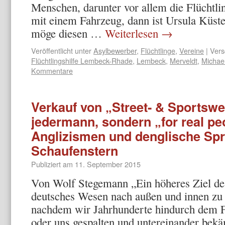
Menschen, darunter vor allem die Flüchtl
mit einem Fahrzeug, dann ist Ursula Küste
möge diesen …
Weiterlesen
→
Veröffentlicht unter
Asylbewerber
,
Flüchtlinge
,
Vereine
|
Vers
Flüchtlingshilfe Lembeck-Rhade
,
Lembeck
,
Merveldt
,
Michaeli
Kommentare
Verkauf von „Street- & Sportswe
jedermann, sondern „for real pe
Anglizismen und denglische Spr
Schaufenstern
Publiziert am
11. September 2015
Von Wolf Stegemann „Ein höheres Ziel des
deutsches Wesen nach außen und innen zu 
nachdem wir Jahrhunderte hindurch dem 
oder uns gespalten und untereinander bekä