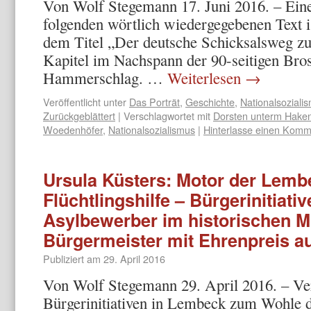
Von Wolf Stegemann 17. Juni 2016. – Ei
folgenden wörtlich wiedergegebenen Text is
dem Titel „Der deutsche Schicksalsweg zur
Kapitel im Nachspann der 90-seitigen Bro
Hammerschlag. …
Weiterlesen
→
Veröffentlicht unter
Das Porträt
,
Geschichte
,
Nationalsoziali
Zurückgeblättert
|
Verschlagwortet mit
Dorsten unterm Hake
Woedenhöfer
,
Nationalsozialismus
|
Hinterlasse einen Komm
Ursula Küsters: Motor der Lem
Flüchtlingshilfe – Bürgerinitiativ
Asylbewerber im historischen Mi
Bürgermeister mit Ehrenpreis a
Publiziert am
29. April 2016
Von Wolf Stegemann 29. April 2016. – Ver
Bürgerinitiativen in Lembeck zum Wohle de