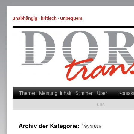
unabhängig · kritisch · unbequem
Themen
Meinung
Inhalt
Stimmen
Über
Kontak
uns
Vereine
Archiv der Kategorie: