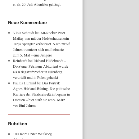
er als 20. Juli-Attentäter gehängt
Neue Kommentare
Viola Schmidt
bei
Alt-Rocker Peter
Maffay war mit der Holsterhausenerin
Tanja Spengler verheiratet. Nach zwölf
Jahren trennte er sich und heiratete
zum 5. Mal – eine Jüngere
Reinhardt
bei
Richard Hildebrandt –
Dorstener Petrinum-Abiturient wurde
als Kriegsverbrecher in Nürnberg
verurteilt und in Polen gehenkt
Paulus Hürland
bei
Das Porträt:
Agnes Hürland-Büning. Die politische
Karriere der Staatssekretärin begann in
Dorsten – hier starb sie am 9. März
vor fünf Jahren
Rubriken
100 Jahre Erster Weltkrieg