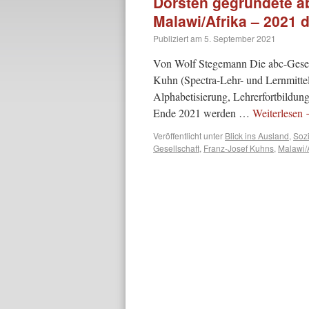
Dorsten gegründete ab
Malawi/Afrika – 2021 d
Publiziert am
5. September 2021
Von Wolf Stegemann Die abc-Gesell
Kuhn (Spectra-Lehr- und Lernmitte
Alphabetisierung, Lehrerfortbildun
Ende 2021 werden …
Weiterlesen
Veröffentlicht unter
Blick ins Ausland
,
Soz
Gesellschaft
,
Franz-Josef Kuhns
,
Malawi/A