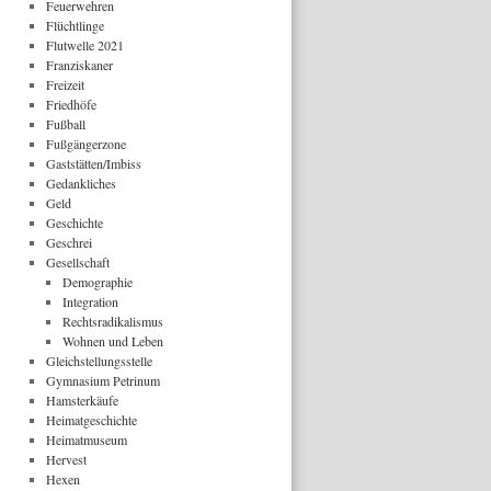
Feuerwehren
Flüchtlinge
Flutwelle 2021
Franziskaner
Freizeit
Friedhöfe
Fußball
Fußgängerzone
Gaststätten/Imbiss
Gedankliches
Geld
Geschichte
Geschrei
Gesellschaft
Demographie
Integration
Rechtsradikalismus
Wohnen und Leben
Gleichstellungsstelle
Gymnasium Petrinum
Hamsterkäufe
Heimatgeschichte
Heimatmuseum
Hervest
Hexen