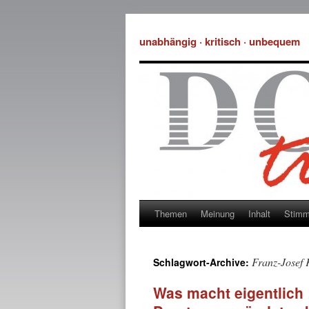
unabhängig · kritisch · unbequem
Themen
Meinung
Inhalt
Stim
Franz-Josef
Schlagwort-Archive:
Was macht eigentlich