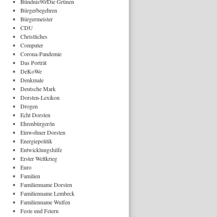
Bündnis90/Die Grünen
Bürgerbegehren
Bürgermeister
CDU
Christliches
Computer
Corona-Pandemie
Das Porträt
DeKoWe
Denkmale
Deutsche Mark
Dorsten-Lexikon
Drogen
Echt Dorsten
Ehrenbürger/in
Einwohner Dorsten
Energiepolitik
Entwicklungshilfe
Erster Weltkrieg
Euro
Familien
Familienname Dorsten
Familienname Lembeck
Familienname Wulfen
Feste und Feiern