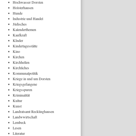
Hochwasser Dorsten
Holsterhausen
Hunde
Industrie und Handel
Jüdisches
Kalenderthemen
Kaufkraft
KInder
Kindertagesstätte
Kino
Kirchen
Kirchhellen
Kirchliches
Kommunalpolitik
Kriege in und um Dorsten
Kriegsgefangene
Kriegsspuren
Kriminalität
Kultur
Kunst
Landratsamt Recklinghausen
Landwwirtschaft
Lembeck
Lesen
Literatur