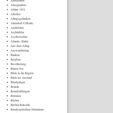
Aberglaube
Aberglauben
Abitur 1921
Alkohol
Alltagsgedanken
Altendorf-Ulfkotte
Anekdoten
Architektur
Asylbewerber
Atlantis, Bäder
Aus dem Alltag
Auswanderung
Banken
Bergbau
Bevölkerung
Blauer See
Blick in die Region
Blick ins Ausland
Blindgänger
Brände
Brandstiftungen
Brunnen
Bücher
Bücher-Rekorde
Bundespräsident Steinmeier