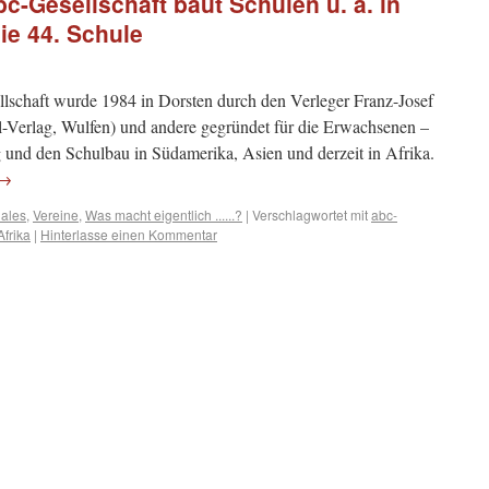
c-Gesellschaft baut Schulen u. a. in
ie 44. Schule
schaft wurde 1984 in Dorsten durch den Verleger Franz-Josef
l-Verlag, Wulfen) und andere gegründet für die Erwachsenen –
g und den Schulbau in Südamerika, Asien und derzeit in Afrika.
→
iales
,
Vereine
,
Was macht eigentlich ......?
|
Verschlagwortet mit
abc-
frika
|
Hinterlasse einen Kommentar