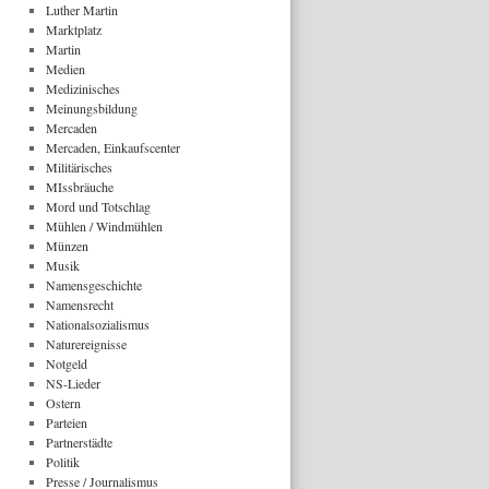
Luther Martin
Marktplatz
Martin
Medien
Medizinisches
Meinungsbildung
Mercaden
Mercaden, Einkaufscenter
Militärisches
MIssbräuche
Mord und Totschlag
Mühlen / Windmühlen
Münzen
Musik
Namensgeschichte
Namensrecht
Nationalsozialismus
Naturereignisse
Notgeld
NS-Lieder
Ostern
Parteien
Partnerstädte
Politik
Presse / Journalismus