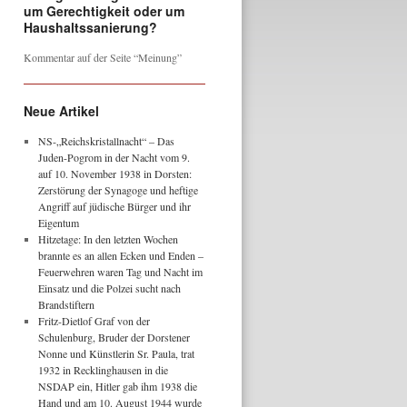
um Gerechtigkeit oder um
Haushaltssanierung?
Kommentar auf der Seite “Meinung”
Neue Artikel
NS-„Reichskristallnacht“ – Das
Juden-Pogrom in der Nacht vom 9.
auf 10. November 1938 in Dorsten:
Zerstörung der Synagoge und heftige
Angriff auf jüdische Bürger und ihr
Eigentum
Hitzetage: In den letzten Wochen
brannte es an allen Ecken und Enden –
Feuerwehren waren Tag und Nacht im
Einsatz und die Polzei sucht nach
Brandstiftern
Fritz-Dietlof Graf von der
Schulenburg, Bruder der Dorstener
Nonne und Künstlerin Sr. Paula, trat
1932 in Recklinghausen in die
NSDAP ein, Hitler gab ihm 1938 die
Hand und am 10. August 1944 wurde