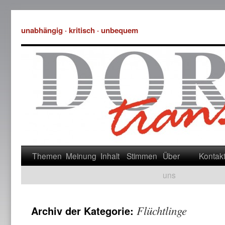
unabhängig · kritisch · unbequem
Themen
Meinung
Inhalt
Stimmen
Über
Kontak
uns
Flüchtlinge
Archiv der Kategorie: