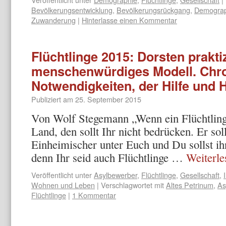
Bevölkerungsentwicklung
,
Bevölkerungsrückgang
,
Demograp
Zuwanderung
|
Hinterlasse einen Kommentar
Flüchtlinge 2015: Dorsten praktiz
menschenwürdiges Modell. Chro
Notwendigkeiten, der Hilfe und H
Publiziert am
25. September 2015
Von Wolf Stegemann „Wenn ein Flüchtling
Land, den sollt Ihr nicht bedrücken. Er so
Einheimischer unter Euch und Du sollst ihn
denn Ihr seid auch Flüchtlinge …
Weiterl
Veröffentlicht unter
Asylbewerber
,
Flüchtlinge
,
Gesellschaft
,
Wohnen und Leben
|
Verschlagwortet mit
Altes Petrinum
,
As
Flüchtlinge
|
1 Kommentar