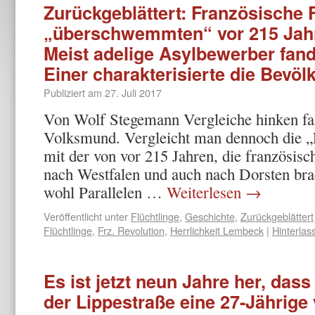
Zurückgeblättert: Französische 
„überschwemmten“ vor 215 Jahre
Meist adelige Asylbewerber fand
Einer charakterisierte die Bevöl
Publiziert am
27. Juli 2017
Von Wolf Stegemann Vergleiche hinken fas
Volksmund. Vergleicht man dennoch die „
mit der von vor 215 Jahren, die französis
nach Westfalen und auch nach Dorsten bra
wohl Parallelen …
Weiterlesen
→
Veröffentlicht unter
Flüchtlinge
,
Geschichte
,
Zurückgeblättert
Flüchtlinge
,
Frz. Revolution
,
Herrlichkeit Lembeck
|
Hinterla
Es ist jetzt neun Jahre her, dass
der Lippestraße eine 27-Jährig