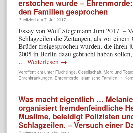
erstochen wurde – Ehrenmorde: 
den Familien gesprochen
Publiziert am
7. Juli 2017
Essay von Wolf Stegemann Juni 2017. – V
Schlagzeilen die Zeitungen, als vor einem 
Brüder freigesprochen wurden, die ihren j
2005 in Berlin dazu gebracht haben sollen,
…
Weiterlesen
→
Veröffentlicht unter
Flüchtlinge
,
Gesellschaft
,
Mord und Totsc
Ehrenkränkungen
,
Ehrenmorde
,
islamische Familien
|
1 Kom
Was macht eigentlich … Melanie
organisiert fremdenfeindliche H
Muslime, beleidigt Polizisten u
Schlagzeilen. – Versuch einer D
Publiziert am
30. Mai 2016