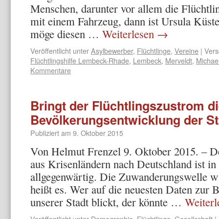
Menschen, darunter vor allem die Flüchtl
mit einem Fahrzeug, dann ist Ursula Küste
möge diesen …
Weiterlesen
→
Veröffentlicht unter
Asylbewerber
,
Flüchtlinge
,
Vereine
|
Vers
Flüchtlingshilfe Lembeck-Rhade
,
Lembeck
,
Merveldt
,
Michaeli
Kommentare
Bringt der Flüchtlingszustrom d
Bevölkerungsentwicklung der St
Publiziert am
9. Oktober 2015
Von Helmut Frenzel 9. Oktober 2015. – De
aus Krisenländern nach Deutschland ist in
allgegenwärtig. Die Zuwanderungswelle w
heißt es. Wer auf die neuesten Daten zur
unserer Stadt blickt, der könnte …
Weiter
Veröffentlicht unter
Demographie
,
Flüchtlinge
,
Gesellschaft
|