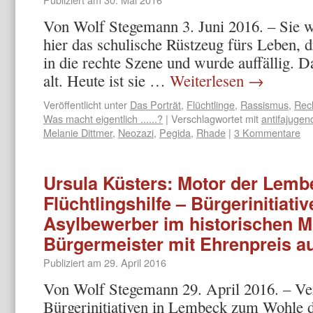
Von Wolf Stegemann 3. Juni 2016. – Sie 
hier das schulische Rüstzeug fürs Leben, d
in die rechte Szene und wurde auffällig. D
alt. Heute ist sie …
Weiterlesen
→
Veröffentlicht unter
Das Porträt
,
Flüchtlinge
,
Rassismus
,
Rec
Was macht eigentlich ......?
|
Verschlagwortet mit
antifajugen
Melanie Dittmer
,
Neozazi
,
Pegida
,
Rhade
|
3 Kommentare
Ursula Küsters: Motor der Lem
Flüchtlingshilfe – Bürgerinitiativ
Asylbewerber im historischen Mi
Bürgermeister mit Ehrenpreis a
Publiziert am
29. April 2016
Von Wolf Stegemann 29. April 2016. – Ver
Bürgerinitiativen in Lembeck zum Wohle de