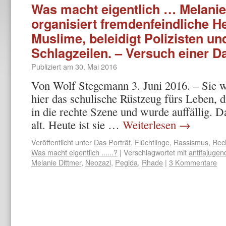
Was macht eigentlich … Melanie
organisiert fremdenfeindliche H
Muslime, beleidigt Polizisten u
Schlagzeilen. – Versuch einer D
Publiziert am
30. Mai 2016
Von Wolf Stegemann 3. Juni 2016. – Sie 
hier das schulische Rüstzeug fürs Leben, d
in die rechte Szene und wurde auffällig. D
alt. Heute ist sie …
Weiterlesen
→
Veröffentlicht unter
Das Porträt
,
Flüchtlinge
,
Rassismus
,
Rec
Was macht eigentlich ......?
|
Verschlagwortet mit
antifajugen
Melanie Dittmer
,
Neozazi
,
Pegida
,
Rhade
|
3 Kommentare