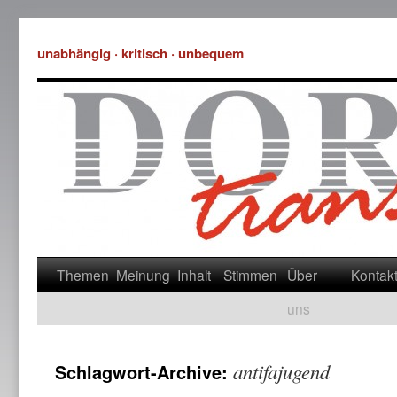
unabhängig · kritisch · unbequem
Themen
Meinung
Inhalt
Stimmen
Über
Kontak
uns
antifajugend
Schlagwort-Archive: