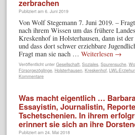
zerbrachen
Publiziert am
6. Juni 2019
Von Wolf Stegemann 7. Juni 2019. – Fragt
nach ihrem Wissen um das frühere Lande
Kreskenhof in Holsterhausen, dann ist de
und dass dort schwer erziehbare Jugendlic
Fragt man sie nach …
Weiterlesen
→
Veröffentlicht unter
Gesellschaft
,
Soziales
,
Spurensuche
,
Wo
Fürsorgezöglinge
,
Holsterhausen
,
Kreskenhof
,
LWL-Erziehu
Kommentare
Was macht eigentlich … Barba
Essayistin, Journalistin, Reporte
Tschetschenien. In ihrem erfol
erinnert sie sich an ihre Dorsten
Publiziert am
24. Mai 2018