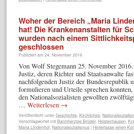
Woher der Bereich „Maria Lind
hat! Die Krankenanstalten für 
wurden nach einem Sittlichkeit
geschlossen
Publiziert am
24. November 2016
Von Wolf Stegemann 25. November 2016. – 
Justiz, deren Richter und Staatsanwalte fas
nachfolgenden Justiz der Bundesrepublik u
formulieren und Urteile sprechen konnten,
den Nationalsozialisten gewollten zwölftä
…
Weiterlesen
→
Veröffentlicht unter
Geschichte
,
Kirchliches
,
Nationalsozialis
Verschlagwortet mit
Barmherzige Brüder
,
Holsterhausen
,
Kr
Maria LIndenhof
,
Nationalsozialismus
|
Hinterlasse einen K