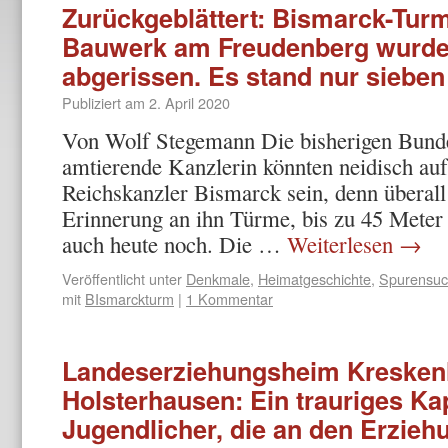
Zurückgeblättert: Bismarck-Tur
Bauwerk am Freudenberg wurde 
abgerissen. Es stand nur sieben
Publiziert am
2. April 2020
Von Wolf Stegemann Die bisherigen Bunde
amtierende Kanzlerin könnten neidisch au
Reichskanzler Bismarck sein, denn überall
Erinnerung an ihn Türme, bis zu 45 Meter
auch heute noch. Die …
Weiterlesen
→
Veröffentlicht unter
Denkmale
,
Heimatgeschichte
,
Spurensu
mit
BIsmarckturm
|
1 Kommentar
Landeserziehungsheim Kreskenh
Holsterhausen: Ein trauriges Kap
Jugendlicher, die an den Erzie