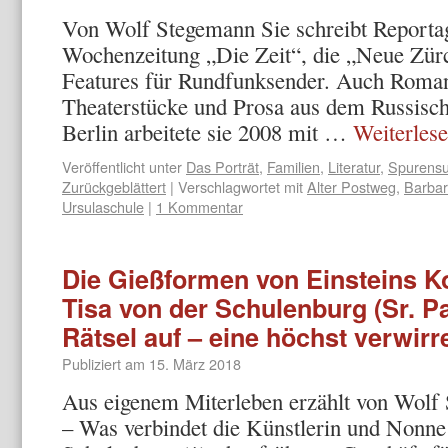
Von Wolf Stegemann Sie schreibt Reportag
Wochenzeitung „Die Zeit“, die „Neue Zür
Features für Rundfunksender. Auch Romane
Theaterstücke und Prosa aus dem Russisc
Berlin arbeitete sie 2008 mit …
Weiterles
Veröffentlicht unter
Das Porträt
,
Familien
,
Literatur
,
Spurens
Zurückgeblättert
|
Verschlagwortet mit
Alter Postweg
,
Barba
Ursulaschule
|
1 Kommentar
Die Gießformen von Einsteins Ko
Tisa von der Schulenburg (Sr. P
Rätsel auf – eine höchst verwi
Publiziert am
15. März 2018
Aus eigenem Miterleben erzählt von Wolf
– Was verbindet die Künstlerin und Nonne