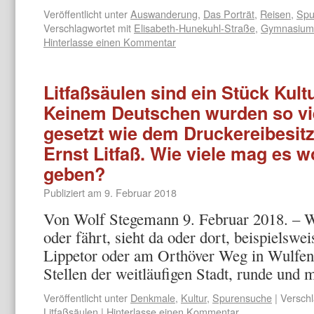
Veröffentlicht unter
Auswanderung
,
Das Porträt
,
Reisen
,
Spu
Verschlagwortet mit
Elisabeth-Hunekuhl-Straße
,
Gymnasium
Hinterlasse einen Kommentar
Litfaßsäulen sind ein Stück Kult
Keinem Deutschen wurden so vi
gesetzt wie dem Druckereibesitz
Ernst Litfaß. Wie viele mag es w
geben?
Publiziert am
9. Februar 2018
Von Wolf Stegemann 9. Februar 2018. – W
oder fährt, sieht da oder dort, beispielswe
Lippetor oder am Orthöver Weg in Wulfen
Stellen der weitläufigen Stadt, runde und
Veröffentlicht unter
Denkmale
,
Kultur
,
Spurensuche
|
Verschl
Litfaßsäulen
|
Hinterlasse einen Kommentar