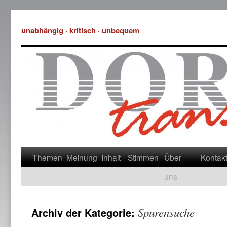
unabhängig · kritisch · unbequem
Themen
Meinung
Inhalt
Stimmen
Über
Kontak
uns
Spurensuche
Archiv der Kategorie: