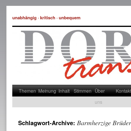
unabhängig · kritisch · unbequem
Themen
Meinung
Inhalt
Stimmen
Über
Kontak
uns
Barmherzige Brüde
Schlagwort-Archive: