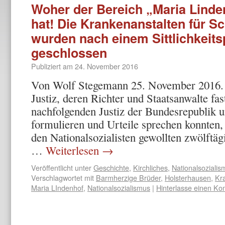
Woher der Bereich „Maria Lind
hat! Die Krankenanstalten für 
wurden nach einem Sittlichkeit
geschlossen
Publiziert am
24. November 2016
Von Wolf Stegemann 25. November 2016. – 
Justiz, deren Richter und Staatsanwalte fas
nachfolgenden Justiz der Bundesrepublik u
formulieren und Urteile sprechen konnten,
den Nationalsozialisten gewollten zwölftä
…
Weiterlesen
→
Veröffentlicht unter
Geschichte
,
Kirchliches
,
Nationalsozialis
Verschlagwortet mit
Barmherzige Brüder
,
Holsterhausen
,
Kr
Maria LIndenhof
,
Nationalsozialismus
|
Hinterlasse einen K