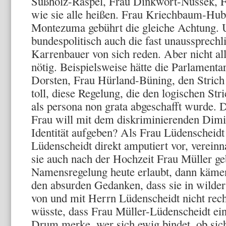
Süßholz-Raspel, Frau Dinkwort-Nussek, 
wie sie alle heißen. Frau Kriechbaum-Hub
Montezuma gebührt die gleiche Achtung. U
bundespolitisch auch die fast unaussprech
Karrenbauer von sich reden. Aber nicht al
nötig. Beispielsweise hätte die Parlamentar
Dorsten, Frau Hürland-Büning, den Strich 
toll, diese Regelung, die den logischen Stri
als persona non grata abgeschafft wurde. 
Frau will mit dem diskriminierenden Dimin
Identität aufgeben? Als Frau Lüdenscheidt
Lüdenscheidt direkt amputiert vor, vere
sie auch nach der Hochzeit Frau Müller ge
Namensregelung heute erlaubt, dann kämen 
den absurden Gedanken, dass sie in wilder
von und mit Herrn Lüdenscheidt nicht rec
wüsste, dass Frau Müller-Lüdenscheidt ein
Drum merke, wer sich ewig bindet, ob sich