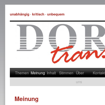
unabhängig · kritisch · unbequem
Themen
Meinung
Inhalt
Stimmen
Über
Kontak
uns
Meinung