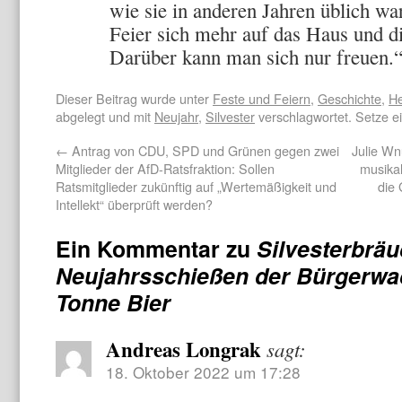
wie sie in anderen Jahren üblich wa
Feier sich mehr auf das Haus und d
Darüber kann man sich nur freuen.
Dieser Beitrag wurde unter
Feste und Feiern
,
Geschichte
,
He
abgelegt und mit
Neujahr
,
Silvester
verschlagwortet. Setze e
←
Antrag von CDU, SPD und Grünen gegen zwei
Julie Wn
Mitglieder der AfD-Ratsfraktion: Sollen
musikal
Ratsmitglieder zukünftig auf „Wertemäßigkeit und
die 
Intellekt“ überprüft werden?
Ein Kommentar zu
Silvesterbräu
Neujahrsschießen der Bürgerwac
Tonne Bier
Andreas Longrak
sagt:
18. Oktober 2022 um 17:28