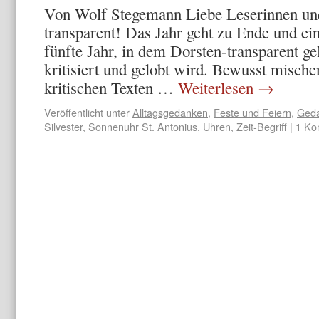
Von Wolf Stegemann Liebe Leserinnen un
transparent! Das Jahr geht zu Ende und ein
fünfte Jahr, in dem Dorsten-transparent g
kritisiert und gelobt wird. Bewusst misc
kritischen Texten …
Weiterlesen
→
Veröffentlicht unter
Alltagsgedanken
,
Feste und Feiern
,
Geda
Silvester
,
Sonnenuhr St. Antonius
,
Uhren
,
Zeit-Begriff
|
1 Ko