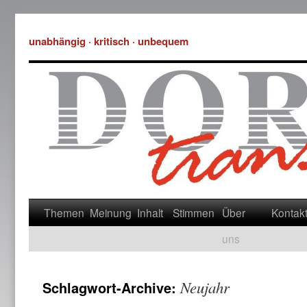
unabhängig · kritisch · unbequem
Themen
Meinung
Inhalt
Stimmen
Über
Kontak
uns
Neujahr
Schlagwort-Archive: