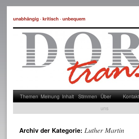
unabhängig · kritisch · unbequem
Themen
Meinung
Inhalt
Stimmen
Über
Kontak
uns
Luther Martin
Archiv der Kategorie: