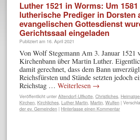
Luther 1521 in Worms: Um 1581 
lutherische Prediger in Dorsten 
evangelischen Gottesdienst wur
Gerichtssaal eingeladen
Publiziert am
16. April 2021
Von Wolf Stegemann Am 3. Januar 1521 ve
Kirchenbann über Martin Luther. Eigentlich
damit gerechnet, dass dem Bann unverzügli
Reichsfürsten und Stände setzten jedoch e
Reichstag …
Weiterlesen
→
Veröffentlicht unter
Altendorf-Ulfkotte
,
Christliches
,
Heimatge
Kirchen
,
Kirchliches
,
Luther Martin
,
Martin
,
Wulfen
|
Verschla
der ev. Gemeinden
|
Hinterlasse einen Kommentar