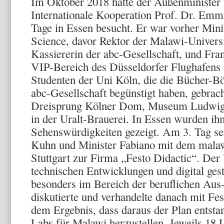
Im Oktober 2018 hatte der Außenminister 
Internationale Kooperation Prof. Dr. Emma
Tage in Essen besucht. Er war vorher Mini
Science, davor Rektor der Malawi-Universi
Kassiererin der abc-Gesellschaft, und Fra
VIP-Bereich des Düsseldorfer Flughafens 
Studenten der Uni Köln, die die Bücher-Bö
abc-Gesellschaft begünstigt haben, gebrac
Dreisprung Kölner Dom, Museum Ludwig, 
in der Uralt-Brauerei. In Essen wurden i
Sehenswürdigkeiten gezeigt. Am 3. Tag se
Kuhn und Minister Fabiano mit dem malaw
Stuttgart zur Firma „Festo Didactic“. Der 
technischen Entwicklungen und digital ges
besonders im Bereich der beruflichen Aus
diskutierte und verhandelte danach mit Fe
dem Ergebnis, dass daraus der Plan entsta
Labs für Malawi herzustellen. Jeweils 18 