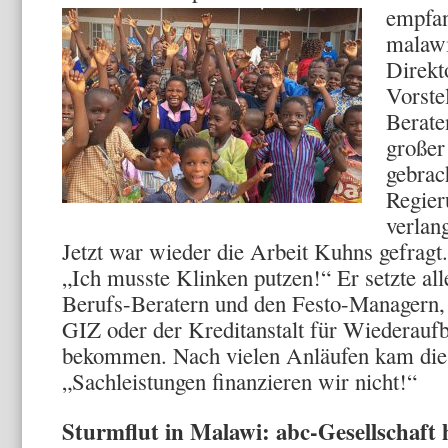
empfan
malawi
Direkt
Vorste
Berate
großer
gebrac
Regier
verlan
Jetzt war wieder die Arbeit Kuhns gefragt.
„Ich musste Klinken putzen!“ Er setzte all
Berufs-Beratern und den Festo-Managern,
GIZ oder der Kreditanstalt für Wiederauf
bekommen. Nach vielen Anläufen kam di
„Sachleistungen finanzieren wir nicht!“
Sturmflut in Malawi: abc-Gesellschaft