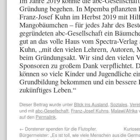
Im Jahre 2019 konnte die abc-Gesellschaft 
Gründung begehen. In Mpemba pflanzten 
Franz-Josef Kuhn im Herbst 2019 mit Hi
Mangobäumchen – für jedes Jahr des Best
gegründeten abc-Gesellschaft ein Bäumche
gut an das volle Haus vom Spectra-Verlag
Kuhn, „mit den vielen Lehrern, Autoren, 
beim Gründungsakt. Wir sind den vielen V
Sponsoren zu großem Dank verpflichtet. 
können so viele Kinder und Jugendliche ei
Grundbildung bekommen und ein bessere Pe
zukünftiges Leben.“
Dieser Beitrag wurde unter
Blick ins Ausland
,
Soziales
,
Vere
und mit
abc-Gesellschaft
,
Franz-Josef Kuhns
,
Malawi/Afrika
v
auf den
Permalink
.
←
Dorstener spenden für die Flutopfer.
Kuriose
Bürgermeister: „Es ist toll, wie viele Menschen aus
die Germa