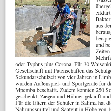
überge
erklär
Bakter
aus de
herausg
beispi
und be
Zeiten
Mehrfa
oder Typhus plus Corona. Für 30 Waisenki
Gesellschaft mit Patenschaften das Schulg
Sekundarschulzeit von vier Jahren in Lim
wurden Außenspiel- und Sportgeräte für d
Mpemba beschafft. Zudem konnten 250 So
geschenkt, Ziegen und Hühner gekauft und 
Für die Eltern der Schüler in Salima hat d
Nahrungsmittel und Saatgut in Höhe von 1