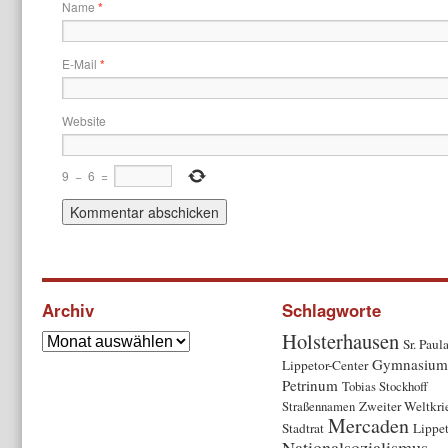
Name
*
E-Mail
*
Website
9
−
6
=
Archiv
Schlagworte
Holsterhausen
Sr. Paul
Gymnasium
Lippetor-Center
Petrinum
Tobias Stockhoff
Straßennamen
Zweiter Weltkri
Mercaden
Stadtrat
Lippe
Nationalsozialismus