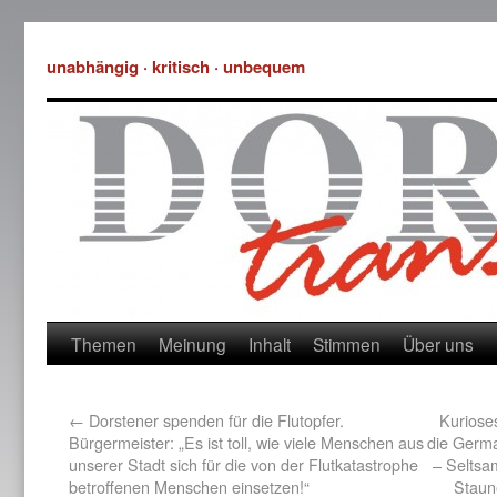
unabhängig · kritisch · unbequem
Themen
Meinung
Inhalt
Stimmen
Über uns
←
Dorstener spenden für die Flutopfer.
Kuriose
Bürgermeister: „Es ist toll, wie viele Menschen aus
die Germa
unserer Stadt sich für die von der Flutkatastrophe
– Selts
betroffenen Menschen einsetzen!“
Staun