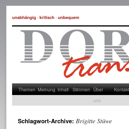
unabhängig · kritisch · unbequem
Themen
Meinung
Inhalt
Stimmen
Über
Kontak
uns
Brigitte Stüwe
Schlagwort-Archive: