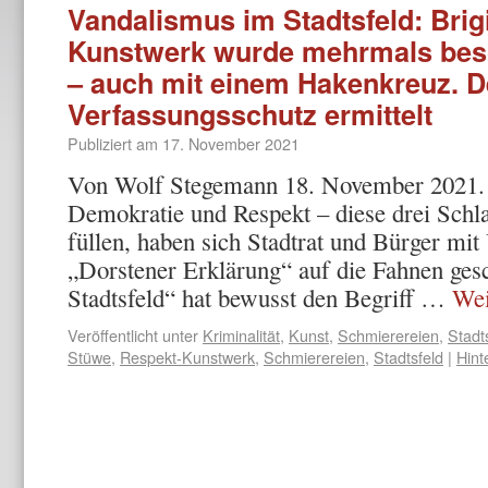
Vandalismus im Stadtsfeld: Brig
Kunstwerk wurde mehrmals besc
– auch mit einem Hakenkreuz. D
Verfassungsschutz ermittelt
Publiziert am
17. November 2021
Von Wolf Stegemann 18. November 2021.
Demokratie und Respekt – diese drei Schl
füllen, haben sich Stadtrat und Bürger mi
„Dorstener Erklärung“ auf die Fahnen gesc
Stadtsfeld“ hat bewusst den Begriff …
Wei
Veröffentlicht unter
Kriminalität
,
Kunst
,
Schmierereien
,
Stadt
Stüwe
,
Respekt-Kunstwerk
,
Schmierereien
,
Stadtsfeld
|
Hint