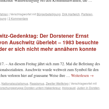
ie sinkende Wahlbeteiligung bei den Kommunalwahlen, die …
ahlen
|
Verschlagwortet mit
Bürgerbeteiligung
,
Dirk Hartwich
,
Parteien
,
igung
|
3 Kommentare
witz-Gedenktag: Der Dorstener Ernst
 von Auschwitz überlebt – 1983 besuchte
 der er sich nicht mehr annähern konnte
. – An diesem Freitag jährt sich zum 72. Mal die Befreiung des
ionalsozialisten. Auschwitz wurde weltweit zum Symbol für den
chen verloren hier auf grausame Weise ihre …
Weiterlesen
→
,
Nationalsozialismus
,
Rassismus
,
Zweiter Weltkrieg
|
Verschlagwortet mit
Forschungsgruppe Dorsten untem Hakenkreuz
,
Holocaust
,
Juden in Dorsten
,