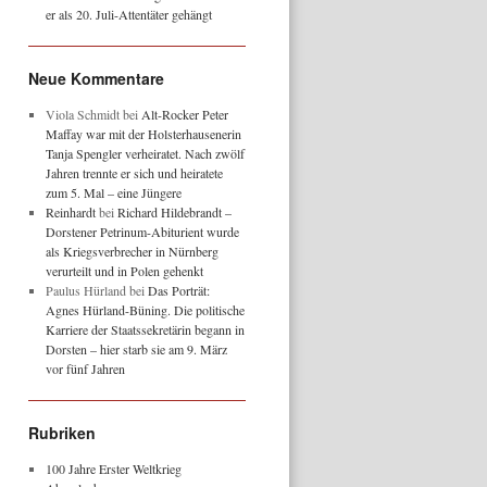
er als 20. Juli-Attentäter gehängt
Neue Kommentare
Viola Schmidt
bei
Alt-Rocker Peter
Maffay war mit der Holsterhausenerin
Tanja Spengler verheiratet. Nach zwölf
Jahren trennte er sich und heiratete
zum 5. Mal – eine Jüngere
Reinhardt
bei
Richard Hildebrandt –
Dorstener Petrinum-Abiturient wurde
als Kriegsverbrecher in Nürnberg
verurteilt und in Polen gehenkt
Paulus Hürland
bei
Das Porträt:
Agnes Hürland-Büning. Die politische
Karriere der Staatssekretärin begann in
Dorsten – hier starb sie am 9. März
vor fünf Jahren
Rubriken
100 Jahre Erster Weltkrieg