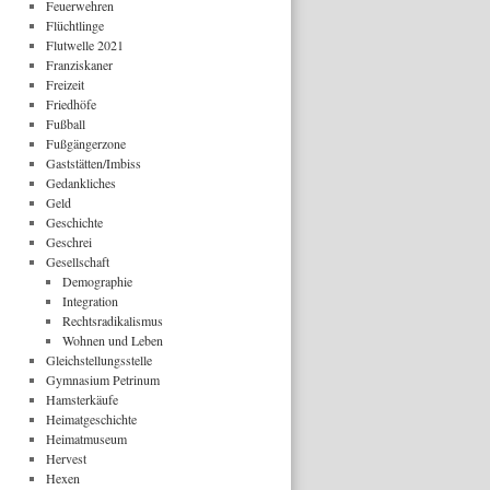
Feuerwehren
Flüchtlinge
Flutwelle 2021
Franziskaner
Freizeit
Friedhöfe
Fußball
Fußgängerzone
Gaststätten/Imbiss
Gedankliches
Geld
Geschichte
Geschrei
Gesellschaft
Demographie
Integration
Rechtsradikalismus
Wohnen und Leben
Gleichstellungsstelle
Gymnasium Petrinum
Hamsterkäufe
Heimatgeschichte
Heimatmuseum
Hervest
Hexen