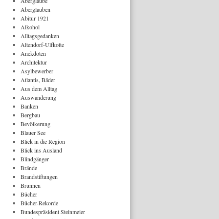
Aberglaube
Aberglauben
Abitur 1921
Alkohol
Alltagsgedanken
Altendorf-Ulfkotte
Anekdoten
Architektur
Asylbewerber
Atlantis, Bäder
Aus dem Alltag
Auswanderung
Banken
Bergbau
Bevölkerung
Blauer See
Blick in die Region
Blick ins Ausland
Blindgänger
Brände
Brandstiftungen
Brunnen
Bücher
Bücher-Rekorde
Bundespräsident Steinmeier