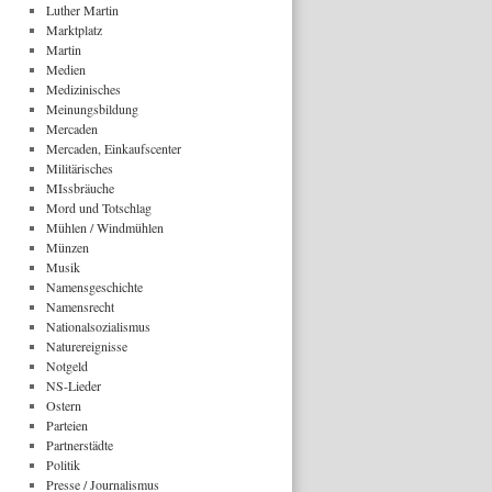
Luther Martin
Marktplatz
Martin
Medien
Medizinisches
Meinungsbildung
Mercaden
Mercaden, Einkaufscenter
Militärisches
MIssbräuche
Mord und Totschlag
Mühlen / Windmühlen
Münzen
Musik
Namensgeschichte
Namensrecht
Nationalsozialismus
Naturereignisse
Notgeld
NS-Lieder
Ostern
Parteien
Partnerstädte
Politik
Presse / Journalismus