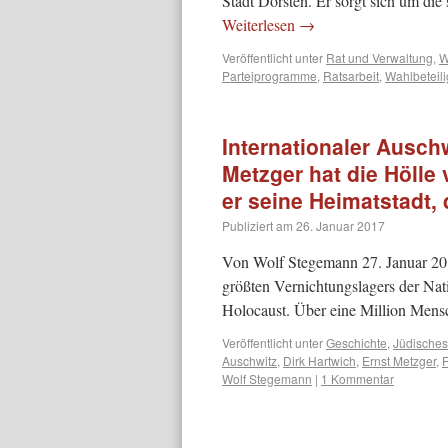
Stadt Dorsten. Er sorgt sich um d
Weiterlesen
→
Veröffentlicht unter
Rat und Verwaltung
,
W
Parteiprogramme
,
Ratsarbeit
,
Wahlbeteil
Internationaler Ausch
Metzger hat die Hölle
er seine Heimatstadt,
Publiziert am
26. Januar 2017
Von Wolf Stegemann 27. Januar 2017
größten Vernichtungslagers der Nat
Holocaust. Über eine Million Mens
Veröffentlicht unter
Geschichte
,
Jüdisches
Auschwitz
,
Dirk Hartwich
,
Ernst Metzger
,
Wolf Stegemann
|
1 Kommentar