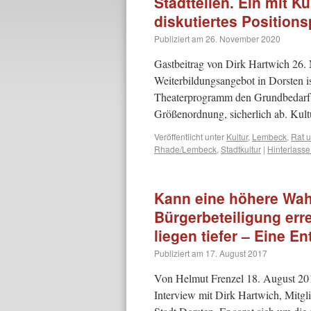
Stadtteilen. Ein mit K
diskutiertes Position
Publiziert am
26. November 2020
Gastbeitrag von Dirk Hartwich 26. 
Weiterbildungsangebot in Dorsten i
Theaterprogramm den Grundbedarf, 
Größenordnung, sicherlich ab. Ku
Veröffentlicht unter
Kultur
,
Lembeck
,
Rat 
Rhade/Lembeck
,
Stadtkultur
|
Hinterlass
Kann eine höhere Wah
Bürgerbeteiligung er
liegen tiefer – Eine E
Publiziert am
17. August 2017
Von Helmut Frenzel 18. August 2017
Interview mit Dirk Hartwich, Mitgl