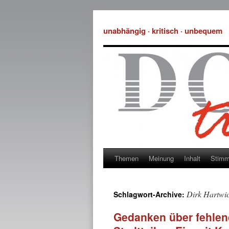
unabhängig · kritisch · unbequem
Themen
Meinung
Inhalt
Stim
Dirk Hartwi
Schlagwort-Archive:
Gedanken über fehlen