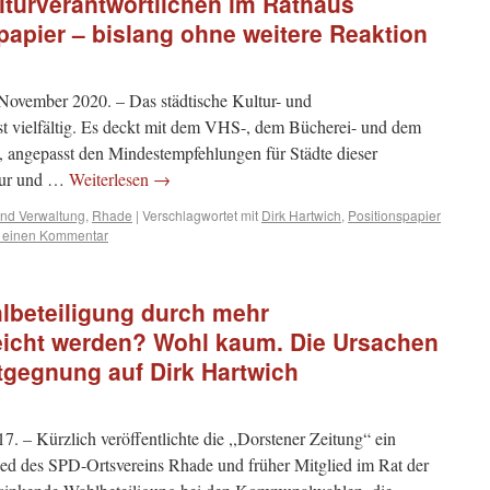
ulturverantwortlichen im Rathaus
spapier – bislang ohne weitere Reaktion
November 2020. – Das städtische Kultur- und
st vielfältig. Es deckt mit dem VHS-, dem Bücherei- und dem
angepasst den Mindestempfehlungen für Städte dieser
ltur und …
Weiterlesen
→
und Verwaltung
,
Rhade
|
Verschlagwortet mit
Dirk Hartwich
,
Positionspapier
e einen Kommentar
lbeteiligung durch mehr
reicht werden? Wohl kaum. Die Ursachen
ntgegnung auf Dirk Hartwich
. – Kürzlich veröffentlichte die ,,Dorstener Zeitung“ ein
ied des SPD-Ortsvereins Rhade und früher Mitglied im Rat der