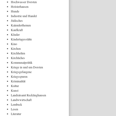
Hochwasser Dorsten
Holsterhausen
Hunde
Industrie und Handel
Jüdisches
Kalenderthemen
Kaufkraft
KInder
Kindertagesstätte
Kino
Kirchen
Kirchhellen
Kirchliches
Kommunalpolitik
Kriege in und um Dorsten
Kriegsgefangene
Kriegsspuren
Kriminalität
Kultur
Kunst
Landratsamt Recklinghausen
Landwwirtschaft
Lembeck
Lesen
Literatur