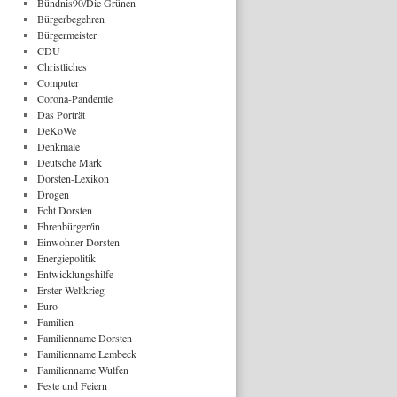
Bündnis90/Die Grünen
Bürgerbegehren
Bürgermeister
CDU
Christliches
Computer
Corona-Pandemie
Das Porträt
DeKoWe
Denkmale
Deutsche Mark
Dorsten-Lexikon
Drogen
Echt Dorsten
Ehrenbürger/in
Einwohner Dorsten
Energiepolitik
Entwicklungshilfe
Erster Weltkrieg
Euro
Familien
Familienname Dorsten
Familienname Lembeck
Familienname Wulfen
Feste und Feiern