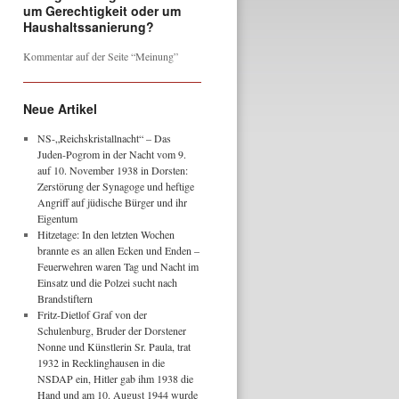
um Gerechtigkeit oder um
Haushaltssanierung?
Kommentar auf der Seite “Meinung”
Neue Artikel
NS-„Reichskristallnacht“ – Das
Juden-Pogrom in der Nacht vom 9.
auf 10. November 1938 in Dorsten:
Zerstörung der Synagoge und heftige
Angriff auf jüdische Bürger und ihr
Eigentum
Hitzetage: In den letzten Wochen
brannte es an allen Ecken und Enden –
Feuerwehren waren Tag und Nacht im
Einsatz und die Polzei sucht nach
Brandstiftern
Fritz-Dietlof Graf von der
Schulenburg, Bruder der Dorstener
Nonne und Künstlerin Sr. Paula, trat
1932 in Recklinghausen in die
NSDAP ein, Hitler gab ihm 1938 die
Hand und am 10. August 1944 wurde