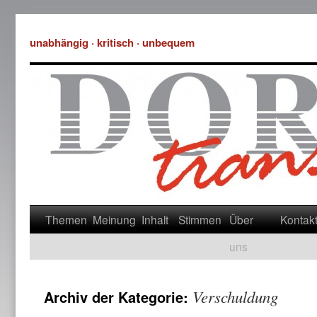
unabhängig · kritisch · unbequem
Themen
Meinung
Inhalt
Stimmen
Über
Kontak
uns
Verschuldung
Archiv der Kategorie: