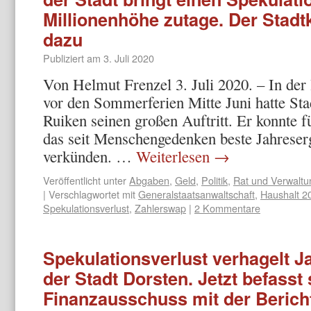
Millionenhöhe zutage. Der Stad
dazu
Publiziert am
3. Juli 2020
Von Helmut Frenzel 3. Juli 2020. – In der 
vor den Sommerferien Mitte Juni hatte S
Ruiken seinen großen Auftritt. Er konnte f
das seit Menschengedenken beste Jahreser
verkünden. …
Weiterlesen
→
Veröffentlicht unter
Abgaben
,
Geld
,
Politik
,
Rat und Verwaltu
|
Verschlagwortet mit
Generalstaatsanwaltschaft
,
Haushalt 2
Spekulationsverlust
,
Zahlerswap
|
2 Kommentare
Spekulationsverlust verhagelt J
der Stadt Dorsten. Jetzt befasst
Finanzausschuss mit der Berich