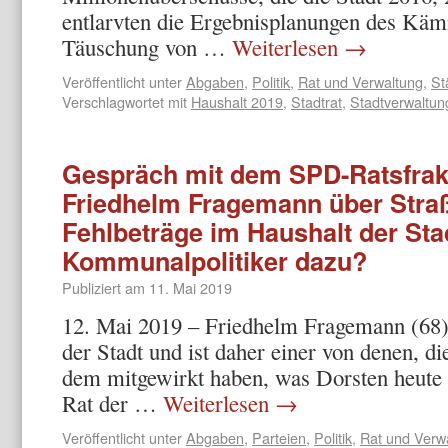
entlarvten die Ergebnisplanungen des Käm
Täuschung von …
Weiterlesen
→
Veröffentlicht unter
Abgaben
,
Politik
,
Rat und Verwaltung
,
St
Verschlagwortet mit
Haushalt 2019
,
Stadtrat
,
Stadtverwaltun
Gespräch mit dem SPD-Ratsfrak
Friedhelm Fragemann über Stra
Fehlbeträge im Haushalt der Stad
Kommunalpolitiker dazu?
Publiziert am
11. Mai 2019
12. Mai 2019 – Friedhelm Fragemann (68) s
der Stadt und ist daher einer von denen, di
dem mitgewirkt haben, was Dorsten heute i
Rat der …
Weiterlesen
→
Veröffentlicht unter
Abgaben
,
Parteien
,
Politik
,
Rat und Verw