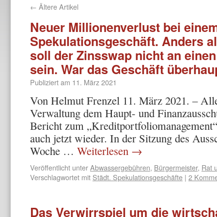
←
Ältere Artikel
Neuer Millionenverlust bei eine
Spekulationsgeschäft. Anders al
soll der Zinsswap nicht an eine
sein. War das Geschäft überhau
Publiziert am
11. März 2021
Von Helmut Frenzel 11. März 2021. – Alle 
Verwaltung dem Haupt- und Finanzaussch
Bericht zum „Kreditportfoliomanagement“
auch jetzt wieder. In der Sitzung des Au
Woche …
Weiterlesen
→
Veröffentlicht unter
Abwassergebühren
,
Bürgermeister
,
Rat 
Verschlagwortet mit
Städt. Spekulationsgeschäfte
|
2 Komme
Das Verwirrspiel um die wirtsch