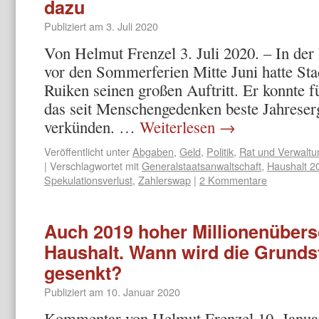
dazu
Publiziert am
3. Juli 2020
Von Helmut Frenzel 3. Juli 2020. – In der 
vor den Sommerferien Mitte Juni hatte S
Ruiken seinen großen Auftritt. Er konnte f
das seit Menschengedenken beste Jahreser
verkünden. …
Weiterlesen
→
Veröffentlicht unter
Abgaben
,
Geld
,
Politik
,
Rat und Verwaltu
|
Verschlagwortet mit
Generalstaatsanwaltschaft
,
Haushalt 2
Spekulationsverlust
,
Zahlerswap
|
2 Kommentare
Auch 2019 hoher Millionenübers
Haushalt. Wann wird die Grunds
gesenkt?
Publiziert am
10. Januar 2020
Kommentar von Helmut Frenzel 10. Janu