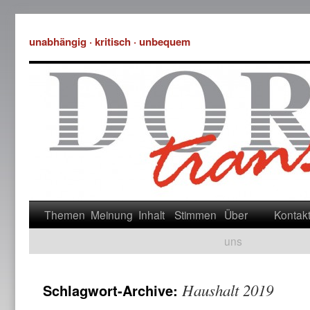
unabhängig · kritisch · unbequem
Themen
Meinung
Inhalt
Stimmen
Über
Kontak
uns
Haushalt 2019
Schlagwort-Archive: