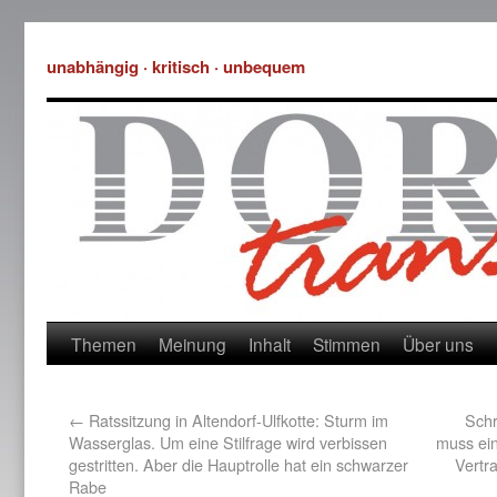
unabhängig · kritisch · unbequem
Themen
Meinung
Inhalt
Stimmen
Über uns
←
Ratssitzung in Altendorf-Ulfkotte: Sturm im
Schr
Wasserglas. Um eine Stilfrage wird verbissen
muss ein
gestritten. Aber die Hauptrolle hat ein schwarzer
Vertr
Rabe