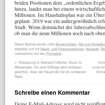
beiden Positionen dem „ordentlichen Ergeb
hinzu, landet man bei einem wirtschaftlic
Millionen. Im Haushaltsplan war ein Übe
geplant. 2019 war ein außergewöhnlich erfo
Stadt. Wenn demnächst der Jahresabschlus
ob man die neun Millionen noch nach oben
Dieser Beitrag wurde unter
Bürgermeister
,
Rat und Verwaltu
abgelegt und mit
Haupt- und Finanzausschuss
,
Haushalt
,
Ra
Lesezeichen auf den
Permalink
.
←
Ratssitzung in Altendorf-Ulfkotte: Sturm im
Schr
Wasserglas. Um eine Stilfrage wird verbissen
muss ein
gestritten. Aber die Hauptrolle hat ein schwarzer
Vertr
Rabe
Schreibe einen Kommentar
Deine E-Mail-Adresse wird nicht veröffent