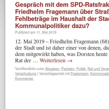
Gespräch mit dem SPD-Ratsfrak
Friedhelm Fragemann über Stra
Fehlbeträge im Haushalt der Stad
Kommunalpolitiker dazu?
Publiziert am
11. Mai 2019
12. Mai 2019 – Friedhelm Fragemann (68) s
der Stadt und ist daher einer von denen, di
dem mitgewirkt haben, was Dorsten heute i
Rat der …
Weiterlesen
→
Veröffentlicht unter
Abgaben
,
Parteien
,
Politik
,
Rat und Verw
Verschuldung
|
Verschlagwortet mit
Fragemann
,
Kommunalpol
Kommentar