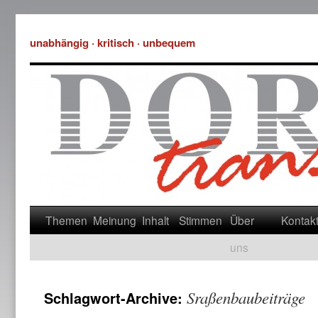
unabhängig · kritisch · unbequem
Themen
Meinung
Inhalt
Stimmen
Über
Kontak
uns
Sraßenbaubeiträge
Schlagwort-Archive: