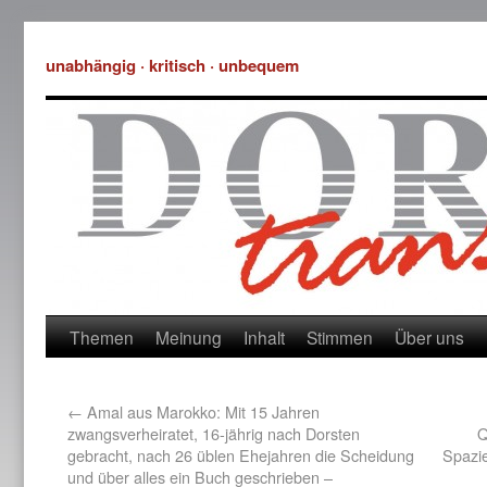
unabhängig · kritisch · unbequem
Themen
Meinung
Inhalt
Stimmen
Über uns
←
Amal aus Marokko: Mit 15 Jahren
zwangsverheiratet, 16-jährig nach Dorsten
Q
gebracht, nach 26 üblen Ehejahren die Scheidung
Spazi
und über alles ein Buch geschrieben –