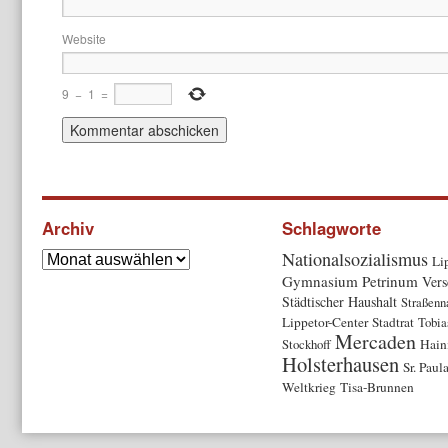
Website
9
−
1
=
Archiv
Schlagworte
Nationalsozialismus
Li
Gymnasium Petrinum
Vers
Städtischer Haushalt
Straßen
Lippetor-Center
Stadtrat
Tobia
Mercaden
Stockhoff
Hain
Holsterhausen
Sr. Paul
Weltkrieg
Tisa-Brunnen