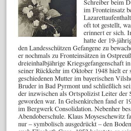
Schreiber beim D
im Fronteinsatz b
Lazarettaufenthal
oft tot gestellt, 
erinnert er sich. 
hatte der 19-jähr
den Landesschützen Gefangene zu bewach
er nochmals zu Fronteinsätzen in Ostpreuß
dreieinhalbjährige Kriegsgefangenschaft i
seiner Rückkehr im Oktober 1948 hielt er 
geschiedenen Mutter im bayerischen Vilsho
Bruder in Bad Pyrmont und schließlich sei
der inzwischen als Ortspolizist Leiter de
geworden war. In Gelsenkirchen fand er 19
im Bergwerk Consolidation. Nebenher besu
Abendoberschule. Klaus Moyseschewitz fa
nur – symbolisch ausgedrückt – den Boden