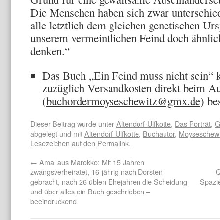
Die Menschen haben sich zwar unterschiedl
alle letztlich dem gleichen genetischen U
unserem vermeintlichen Feind doch ähnlic
denken.“
Das Buch „Ein Feind muss nicht sein“ 
zuzüglich Versandkosten direkt beim Au
(
buchordermoyseschewitz@gmx.de
) be
Dieser Beitrag wurde unter
Altendorf-Ulfkotte
,
Das Porträt
,
G
abgelegt und mit
Altendorf-Ulfkotte
,
Buchautor
,
Moyseschewi
Lesezeichen auf den
Permalink
.
←
Amal aus Marokko: Mit 15 Jahren
zwangsverheiratet, 16-jährig nach Dorsten
Q
gebracht, nach 26 üblen Ehejahren die Scheidung
Spazi
und über alles ein Buch geschrieben –
beeindruckend