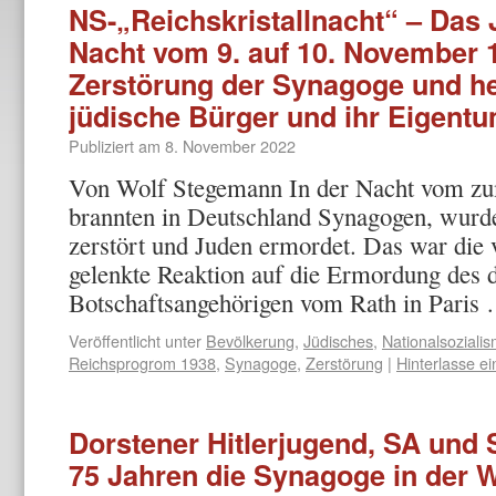
NS-„Reichskristallnacht“ – Das
Nacht vom 9. auf 10. November 1
Zerstörung der Synagoge und hef
jüdische Bürger und ihr Eigent
Publiziert am
8. November 2022
Von Wolf Stegemann In der Nacht vom z
brannten in Deutschland Synagogen, wurd
zerstört und Juden ermordet. Das war die 
gelenkte Reaktion auf die Ermordung des 
Botschaftsangehörigen vom Rath in Pari
Veröffentlicht unter
Bevölkerung
,
Jüdisches
,
Nationalsoziali
Reichsprogrom 1938
,
Synagoge
,
Zerstörung
|
Hinterlasse 
Dorstener Hitlerjugend, SA und 
75 Jahren die Synagoge in der 