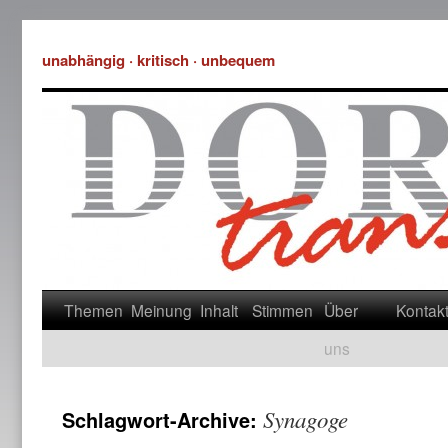
unabhängig · kritisch · unbequem
Themen
Meinung
Inhalt
Stimmen
Über
Kontak
uns
Synagoge
Schlagwort-Archive: