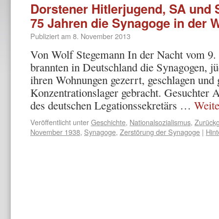
Dorstener Hitlerjugend, SA und 
75 Jahren die Synagoge in der 
Publiziert am
8. November 2013
Von Wolf Stegemann In der Nacht vom 9.
brannten in Deutschland die Synagogen, j
ihren Wohnungen gezerrt, geschlagen und g
Konzentrationslager gebracht. Gesuchter 
des deutschen Legationssekretärs …
Weite
Veröffentlicht unter
Geschichte
,
Nationalsozialismus
,
Zurückg
November 1938
,
Synagoge
,
Zerstörung der Synagoge
|
Hin