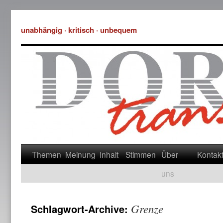
unabhängig · kritisch · unbequem
Themen
Meinung
Inhalt
Stimmen
Über
Kontak
uns
Grenze
Schlagwort-Archive: