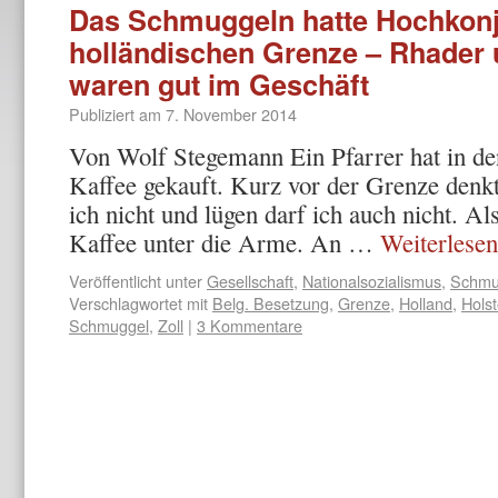
Das Schmuggeln hatte Hochkonj
holländischen Grenze – Rhader 
waren gut im Geschäft
Publiziert am
7. November 2014
Von Wolf Stegemann Ein Pfarrer hat in d
Kaffee gekauft. Kurz vor der Grenze denkt
ich nicht und lügen darf ich auch nicht. A
Kaffee unter die Arme. An …
Weiterlese
Veröffentlicht unter
Gesellschaft
,
Nationalsozialismus
,
Schmu
Verschlagwortet mit
Belg. Besetzung
,
Grenze
,
Holland
,
Hols
Schmuggel
,
Zoll
|
3 Kommentare