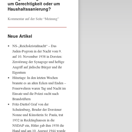
um Gerechtigkeit oder um
Haushaltssanierung?
Kommentar auf der Seite “Meinung”
Neue Artikel
NS-„Reichskristallnacht“ – Das
Juden-Pogrom in der Nacht vom 9.
auf 10. November 1938 in Dorsten:
Zerstörung der Synagoge und heftige
Angriff auf jüdische Bürger und ihr
Eigentum
Hitzetage: In den letzten Wochen
brannte es an allen Ecken und Enden –
Feuerwehren waren Tag und Nacht im
Einsatz und die Polzei sucht nach
Brandstiftern
Fritz-Dietlof Graf von der
Schulenburg, Bruder der Dorstener
Nonne und Künstlerin Sr. Paula, trat
1932 in Recklinghausen in die
NSDAP ein, Hitler gab ihm 1938 die
Hand und am 10. August 1944 wurde