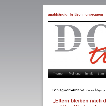
unabhängig · kritisch · unbequem
Themen
Meinung
Inhalt
Stim
Gerichtspsyc
Schlagwort-Archive:
„Eltern bleiben nach 