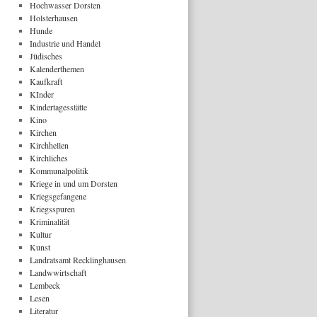
Hochwasser Dorsten
Holsterhausen
Hunde
Industrie und Handel
Jüdisches
Kalenderthemen
Kaufkraft
KInder
Kindertagesstätte
Kino
Kirchen
Kirchhellen
Kirchliches
Kommunalpolitik
Kriege in und um Dorsten
Kriegsgefangene
Kriegsspuren
Kriminalität
Kultur
Kunst
Landratsamt Recklinghausen
Landwwirtschaft
Lembeck
Lesen
Literatur