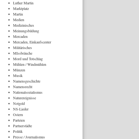
Luther Martin
Marktplatz
Martin
Medien
Medizinisches
Meinungsbildung
Mercaden
Mercaden, Einkaufscenter
Militärisches
MIssbräuche
Mord und Totschlag
Mühlen / Windmühlen
Münzen
Musik
Namensgeschichte
Namensrecht
Nationalsozialismus
Naturereignisse
Notgeld
NS-Lieder
Ostern
Parteien
Partnerstädte
Politik
Presse / Journalismus