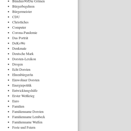
Bündnis90/Die Grünen
Bürgerbegehren
Bürgermeister
CDU
Christliches
Computer
Corona-Pandemie
Das Porträt
DeKoWe
Denkmale
Deutsche Mark
Dorsten-Lexikon
Drogen
Echt Dorsten
Ehrenbürger/in
Einwohner Dorsten
Energiepolitik
Entwicklungshilfe
Erster Weltkrieg
Euro
Familien
Familienname Dorsten
Familienname Lembeck
Familienname Wulfen
Feste und Feiern