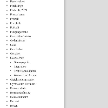
Feuerwehren
Flüchtlinge
Flutwelle 2021
Franziskaner
Freizeit
Friedhöfe
Fußball
Fußgängerzone
Gaststätten/Imbiss
Gedankliches
Geld
Geschichte
Geschrei
Gesellschaft
Demographie
Integration
Rechtsradikalismus
Wohnen und Leben
Gleichstellungsstelle
Gymnasium Petrinum
Hamsterkäufe
Heimatgeschichte
Heimatmuseum
Hervest
Hexen