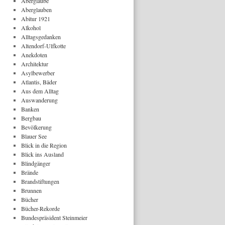
Aberglaube
Aberglauben
Abitur 1921
Alkohol
Alltagsgedanken
Altendorf-Ulfkotte
Anekdoten
Architektur
Asylbewerber
Atlantis, Bäder
Aus dem Alltag
Auswanderung
Banken
Bergbau
Bevölkerung
Blauer See
Blick in die Region
Blick ins Ausland
Blindgänger
Brände
Brandstiftungen
Brunnen
Bücher
Bücher-Rekorde
Bundespräsident Steinmeier