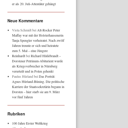
er als 20. Juli-Attentäter gehängt
Neue Kommentare
Viola Schmidt
bei
Alt-Rocker Peter
Maffay war mit der Holsterhausenerin
Tanja Spengler verheiratet. Nach zwölf
Jahren trennte er sich und heiratete
zum 5. Mal – eine Jüngere
Reinhardt
bei
Richard Hildebrandt –
Dorstener Petrinum-Abiturient wurde
als Kriegsverbrecher in Nürnberg
verurteilt und in Polen gehenkt
Paulus Hürland
bei
Das Porträt:
Agnes Hürland-Büning. Die politische
Karriere der Staatssekretärin begann in
Dorsten – hier starb sie am 9. März
vor fünf Jahren
Rubriken
100 Jahre Erster Weltkrieg