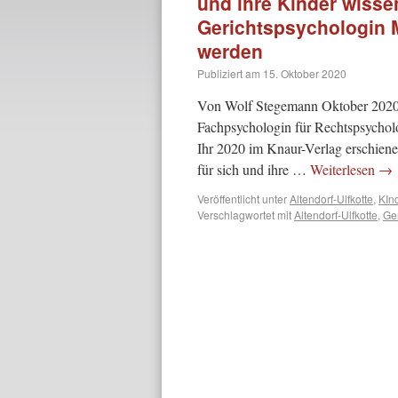
und ihre Kinder wisse
Gerichtspsychologin 
werden
Publiziert am
15. Oktober 2020
Von Wolf Stegemann Oktober 2020.
Fachpsychologin für Rechtspsycholo
Ihr 2020 im Knaur-Verlag erschien
für sich und ihre …
Weiterlesen
→
Veröffentlicht unter
Altendorf-Ulfkotte
,
KIn
Verschlagwortet mit
Altendorf-Ulfkotte
,
Ge