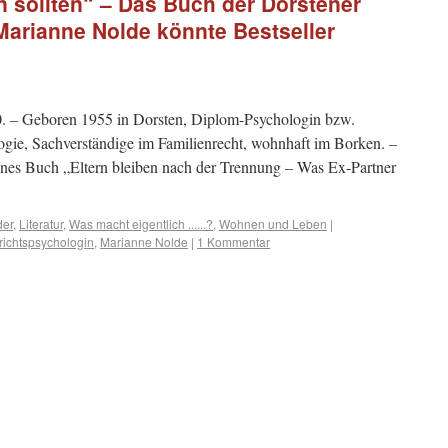
n sollten“ – Das Buch der Dorstener
Marianne Nolde könnte Bestseller
 – Geboren 1955 in Dorsten, Diplom-Psychologin bzw.
gie, Sachverständige im Familienrecht, wohnhaft im Borken. –
enes Buch „Eltern bleiben nach der Trennung – Was Ex-Partner
der
,
Literatur
,
Was macht eigentlich ......?
,
Wohnen und Leben
|
richtspsychologin
,
Marianne Nolde
|
1 Kommentar