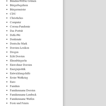
Bündnis90/Die Grünen
Bürgerbegehren
Bürgermeister
CDU
Christliches
Computer
Corona-Pandemie
Das Porträt
DeKoWe
Denkmale
Deutsche Mark
Dorsten-Lexikon
Drogen
Echt Dorsten
Ehrenbürger/in
Einwohner Dorsten
Energiepolitik
Entwicklungshilfe
Erster Weltkrieg
Euro
Familien
Familienname Dorsten
Familienname Lembeck
Familienname Wulfen
Feste und Feiern