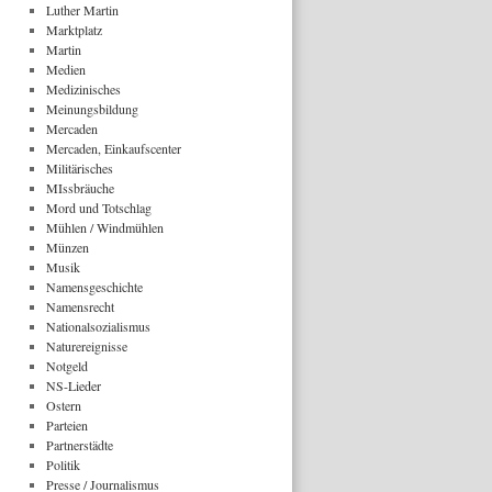
Luther Martin
Marktplatz
Martin
Medien
Medizinisches
Meinungsbildung
Mercaden
Mercaden, Einkaufscenter
Militärisches
MIssbräuche
Mord und Totschlag
Mühlen / Windmühlen
Münzen
Musik
Namensgeschichte
Namensrecht
Nationalsozialismus
Naturereignisse
Notgeld
NS-Lieder
Ostern
Parteien
Partnerstädte
Politik
Presse / Journalismus