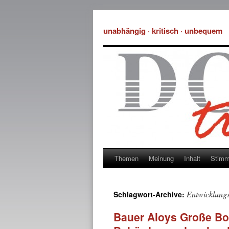
unabhängig · kritisch · unbequem
Themen
Meinung
Inhalt
Stim
Entwicklungs
Schlagwort-Archive:
Bauer Aloys Große Boe