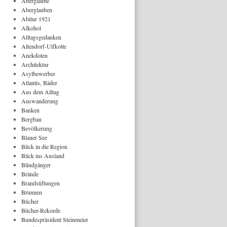
Aberglaube
Aberglauben
Abitur 1921
Alkohol
Alltagsgedanken
Altendorf-Ulfkotte
Anekdoten
Architektur
Asylbewerber
Atlantis, Bäder
Aus dem Alltag
Auswanderung
Banken
Bergbau
Bevölkerung
Blauer See
Blick in die Region
Blick ins Ausland
Blindgänger
Brände
Brandstiftungen
Brunnen
Bücher
Bücher-Rekorde
Bundespräsident Steinmeier