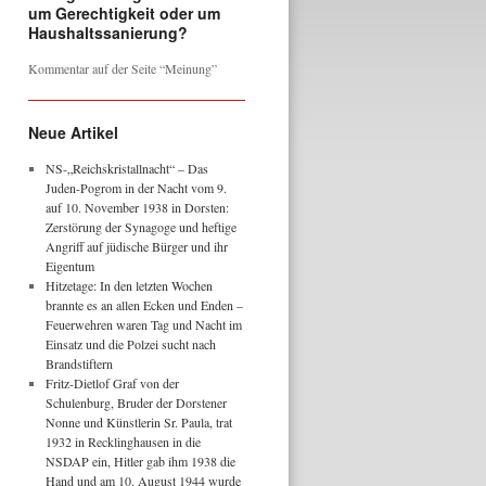
um Gerechtigkeit oder um
Haushaltssanierung?
Kommentar auf der Seite “Meinung”
Neue Artikel
NS-„Reichskristallnacht“ – Das
Juden-Pogrom in der Nacht vom 9.
auf 10. November 1938 in Dorsten:
Zerstörung der Synagoge und heftige
Angriff auf jüdische Bürger und ihr
Eigentum
Hitzetage: In den letzten Wochen
brannte es an allen Ecken und Enden –
Feuerwehren waren Tag und Nacht im
Einsatz und die Polzei sucht nach
Brandstiftern
Fritz-Dietlof Graf von der
Schulenburg, Bruder der Dorstener
Nonne und Künstlerin Sr. Paula, trat
1932 in Recklinghausen in die
NSDAP ein, Hitler gab ihm 1938 die
Hand und am 10. August 1944 wurde