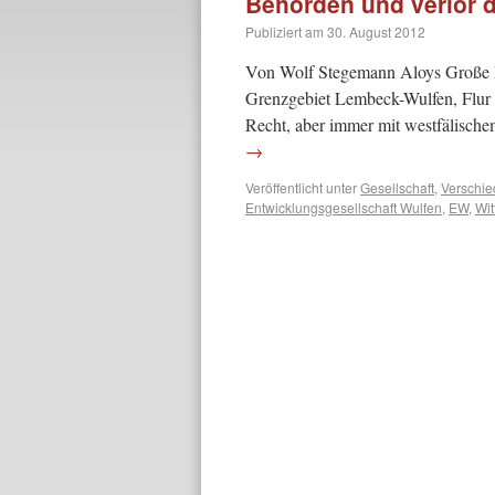
Behörden und verlor 
Publiziert am
30. August 2012
Von Wolf Stegemann Aloys Große Bo
Grenzgebiet Lembeck-Wulfen, Flur W
Recht, aber immer mit westfälisch
→
Veröffentlicht unter
Gesellschaft
,
Verschi
Entwicklungsgesellschaft Wulfen
,
EW
,
Wi