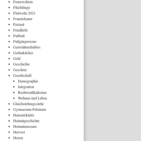
Feuerwehren
Flüchtlinge
Flutwelle 2021
Franziskaner
Freizeit
Friedhöfe
Fußball
Fußgängerzone
Gaststätten/Imbiss
Gedankliches
Geld
Geschichte
Geschrei
Gesellschaft
Demographie
Integration
Rechtsradikalismus
Wohnen und Leben
Gleichstellungsstelle
Gymnasium Petrinum
Hamsterkäufe
Heimatgeschichte
Heimatmuseum
Hervest
Hexen