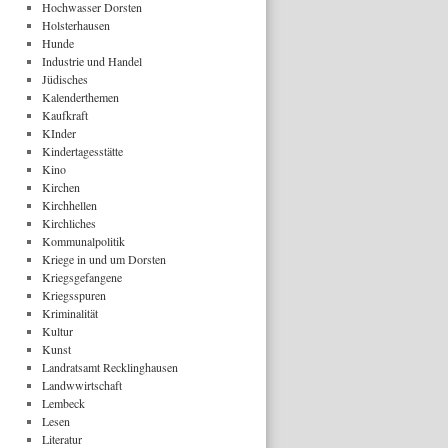
Hochwasser Dorsten
Holsterhausen
Hunde
Industrie und Handel
Jüdisches
Kalenderthemen
Kaufkraft
KInder
Kindertagesstätte
Kino
Kirchen
Kirchhellen
Kirchliches
Kommunalpolitik
Kriege in und um Dorsten
Kriegsgefangene
Kriegsspuren
Kriminalität
Kultur
Kunst
Landratsamt Recklinghausen
Landwwirtschaft
Lembeck
Lesen
Literatur