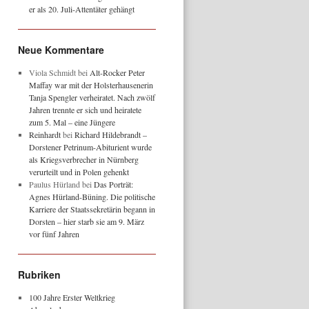
er als 20. Juli-Attentäter gehängt
Neue Kommentare
Viola Schmidt
bei
Alt-Rocker Peter
Maffay war mit der Holsterhausenerin
Tanja Spengler verheiratet. Nach zwölf
Jahren trennte er sich und heiratete
zum 5. Mal – eine Jüngere
Reinhardt
bei
Richard Hildebrandt –
Dorstener Petrinum-Abiturient wurde
als Kriegsverbrecher in Nürnberg
verurteilt und in Polen gehenkt
Paulus Hürland
bei
Das Porträt:
Agnes Hürland-Büning. Die politische
Karriere der Staatssekretärin begann in
Dorsten – hier starb sie am 9. März
vor fünf Jahren
Rubriken
100 Jahre Erster Weltkrieg