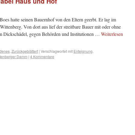
dabei Haus und Hof
es hatte seinen Bauernhof von den Eltern geerbt. Er lag im
ittenberg. Von dort aus lief der streitbare Bauer mit oder ohne
em Dickschädel, gegen Behörden und Institutionen …
Weiterlesen
edenes
,
Zurückgeblättert
|
Verschlagwortet mit
Enteignung
,
ttenberger Damm
|
4 Kommentare