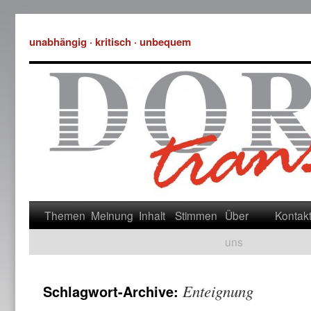
unabhängig · kritisch · unbequem
Themen
Meinung
Inhalt
Stimmen
Über
Kontak
uns
Enteignung
Schlagwort-Archive: