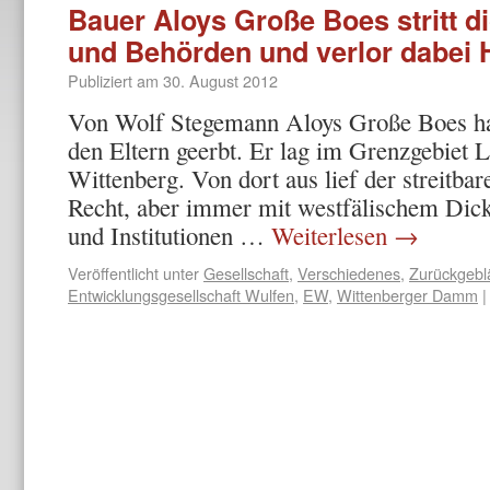
Bauer Aloys Große Boes stritt d
und Behörden und verlor dabei 
Publiziert am
30. August 2012
Von Wolf Stegemann Aloys Große Boes ha
den Eltern geerbt. Er lag im Grenzgebiet
Wittenberg. Von dort aus lief der streitba
Recht, aber immer mit westfälischem Dic
und Institutionen …
Weiterlesen
→
Veröffentlicht unter
Gesellschaft
,
Verschiedenes
,
Zurückgeblä
Entwicklungsgesellschaft Wulfen
,
EW
,
Wittenberger Damm
|