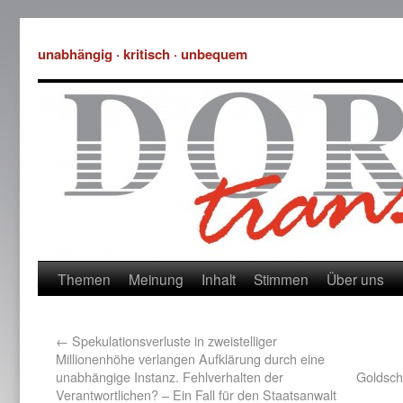
unabhängig · kritisch · unbequem
Themen
Meinung
Inhalt
Stimmen
Über uns
←
Spekulationsverluste in zweistelliger
Millionenhöhe verlangen Aufklärung durch eine
unabhängige Instanz. Fehlverhalten der
Goldsch
Verantwortlichen? – Ein Fall für den Staatsanwalt