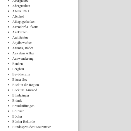
Aberglaube
Aberglauben
Abitur 1921
Alkohol
Alltagsgedanken
Altendorf-Ulfkotte
Anekdoten
Architektur
Asylbewerber
Atlantis, Bäder
Aus dem Alltag
Auswanderung
Banken
Bergbau
Bevölkerung
Blauer See
Blick in die Region
Blick ins Ausland
Blindgänger
Brände
Brandstiftungen
Brunnen
Bücher
Bücher-Rekorde
Bundespräsident Steinmeier