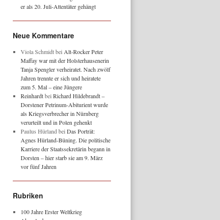
er als 20. Juli-Attentäter gehängt
Neue Kommentare
Viola Schmidt
bei
Alt-Rocker Peter
Maffay war mit der Holsterhausenerin
Tanja Spengler verheiratet. Nach zwölf
Jahren trennte er sich und heiratete
zum 5. Mal – eine Jüngere
Reinhardt
bei
Richard Hildebrandt –
Dorstener Petrinum-Abiturient wurde
als Kriegsverbrecher in Nürnberg
verurteilt und in Polen gehenkt
Paulus Hürland
bei
Das Porträt:
Agnes Hürland-Büning. Die politische
Karriere der Staatssekretärin begann in
Dorsten – hier starb sie am 9. März
vor fünf Jahren
Rubriken
100 Jahre Erster Weltkrieg