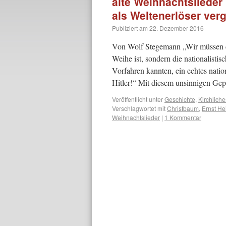
alte Weihnachtslieder
als Weltenerlöser verg
Publiziert am
22. Dezember 2016
Von Wolf Stegemann „Wir müssen da
Weihe ist, sondern die nationalist
Vorfahren kannten, ein echtes natio
Hitler!“ Mit diesem unsinnigen G
Veröffentlicht unter
Geschichte
,
Kirchliche
Verschlagwortet mit
Christbaum
,
Ernst He
Weihnachtslieder
|
1 Kommentar