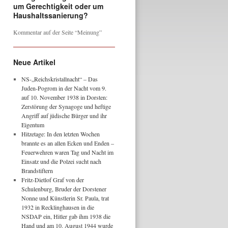
um Gerechtigkeit oder um
Haushaltssanierung?
Kommentar auf der Seite “Meinung”
Neue Artikel
NS-„Reichskristallnacht“ – Das
Juden-Pogrom in der Nacht vom 9.
auf 10. November 1938 in Dorsten:
Zerstörung der Synagoge und heftige
Angriff auf jüdische Bürger und ihr
Eigentum
Hitzetage: In den letzten Wochen
brannte es an allen Ecken und Enden –
Feuerwehren waren Tag und Nacht im
Einsatz und die Polzei sucht nach
Brandstiftern
Fritz-Dietlof Graf von der
Schulenburg, Bruder der Dorstener
Nonne und Künstlerin Sr. Paula, trat
1932 in Recklinghausen in die
NSDAP ein, Hitler gab ihm 1938 die
Hand und am 10. August 1944 wurde