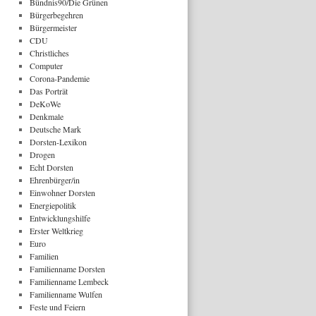
Bündnis90/Die Grünen
Bürgerbegehren
Bürgermeister
CDU
Christliches
Computer
Corona-Pandemie
Das Porträt
DeKoWe
Denkmale
Deutsche Mark
Dorsten-Lexikon
Drogen
Echt Dorsten
Ehrenbürger/in
Einwohner Dorsten
Energiepolitik
Entwicklungshilfe
Erster Weltkrieg
Euro
Familien
Familienname Dorsten
Familienname Lembeck
Familienname Wulfen
Feste und Feiern