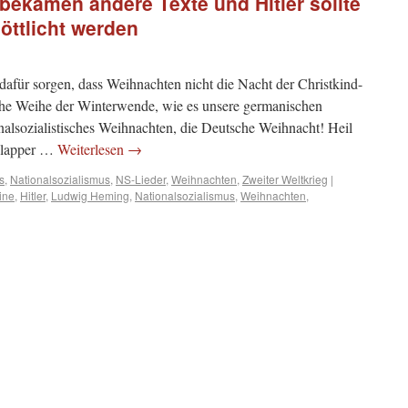
 bekamen andere Texte und Hitler sollte
öttlicht werden
für sorgen, dass Weihnachten nicht die Nacht der Christkind-
ische Weihe der Winterwende, wie es unsere germanischen
nalsozialistisches Weihnachten, die Deutsche Weihnacht! Heil
eplapper …
Weiterlesen
→
s
,
Nationalsozialismus
,
NS-Lieder
,
Weihnachten
,
Zweiter Weltkrieg
|
ine
,
Hitler
,
Ludwig Heming
,
Nationalsozialismus
,
Weihnachten
,