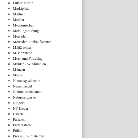
Luther Martin
Marktplatz
Martin
Medien
Medizinisches
Meinungsbildung
Mercaden
Mercaden, Einkaufscenter
Militärisches
MIssbräuche
Mord und Totschlag
Mühlen / Windmühlen
Münzen
Musik
Namensgeschichte
Namensrecht
Nationalsozialismus
Naturereignisse
Notgeld
NS-Lieder
Ostern
Parteien
Partnerstädte
Politik
Presse / Journalismus