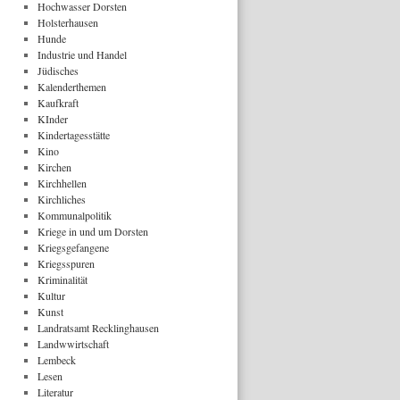
Hochwasser Dorsten
Holsterhausen
Hunde
Industrie und Handel
Jüdisches
Kalenderthemen
Kaufkraft
KInder
Kindertagesstätte
Kino
Kirchen
Kirchhellen
Kirchliches
Kommunalpolitik
Kriege in und um Dorsten
Kriegsgefangene
Kriegsspuren
Kriminalität
Kultur
Kunst
Landratsamt Recklinghausen
Landwwirtschaft
Lembeck
Lesen
Literatur