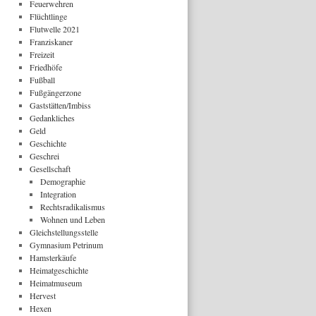
Feuerwehren
Flüchtlinge
Flutwelle 2021
Franziskaner
Freizeit
Friedhöfe
Fußball
Fußgängerzone
Gaststätten/Imbiss
Gedankliches
Geld
Geschichte
Geschrei
Gesellschaft
Demographie
Integration
Rechtsradikalismus
Wohnen und Leben
Gleichstellungsstelle
Gymnasium Petrinum
Hamsterkäufe
Heimatgeschichte
Heimatmuseum
Hervest
Hexen