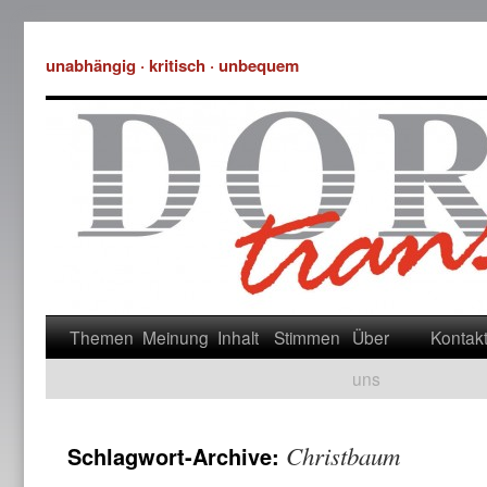
unabhängig · kritisch · unbequem
Themen
Meinung
Inhalt
Stimmen
Über
Kontak
uns
Christbaum
Schlagwort-Archive: