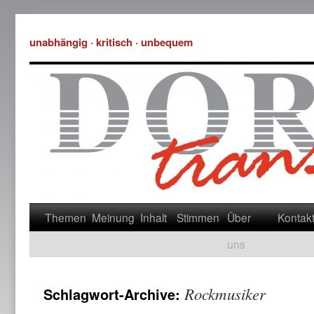
unabhängig · kritisch · unbequem
Themen
Meinung
Inhalt
Stimmen
Über
Kontak
uns
Rockmusiker
Schlagwort-Archive: