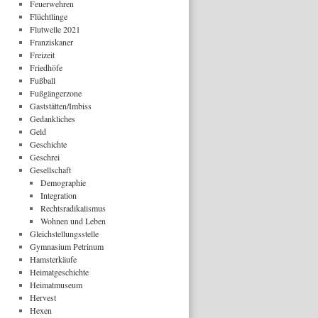
Feuerwehren
Flüchtlinge
Flutwelle 2021
Franziskaner
Freizeit
Friedhöfe
Fußball
Fußgängerzone
Gaststätten/Imbiss
Gedankliches
Geld
Geschichte
Geschrei
Gesellschaft
Demographie
Integration
Rechtsradikalismus
Wohnen und Leben
Gleichstellungsstelle
Gymnasium Petrinum
Hamsterkäufe
Heimatgeschichte
Heimatmuseum
Hervest
Hexen