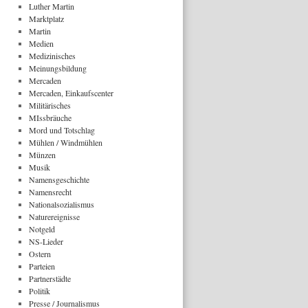
Luther Martin
Marktplatz
Martin
Medien
Medizinisches
Meinungsbildung
Mercaden
Mercaden, Einkaufscenter
Militärisches
MIssbräuche
Mord und Totschlag
Mühlen / Windmühlen
Münzen
Musik
Namensgeschichte
Namensrecht
Nationalsozialismus
Naturereignisse
Notgeld
NS-Lieder
Ostern
Parteien
Partnerstädte
Politik
Presse / Journalismus