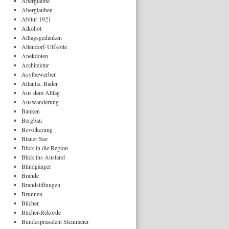
Aberglaube
Aberglauben
Abitur 1921
Alkohol
Alltagsgedanken
Altendorf-Ulfkotte
Anekdoten
Architektur
Asylbewerber
Atlantis, Bäder
Aus dem Alltag
Auswanderung
Banken
Bergbau
Bevölkerung
Blauer See
Blick in die Region
Blick ins Ausland
Blindgänger
Brände
Brandstiftungen
Brunnen
Bücher
Bücher-Rekorde
Bundespräsident Steinmeier