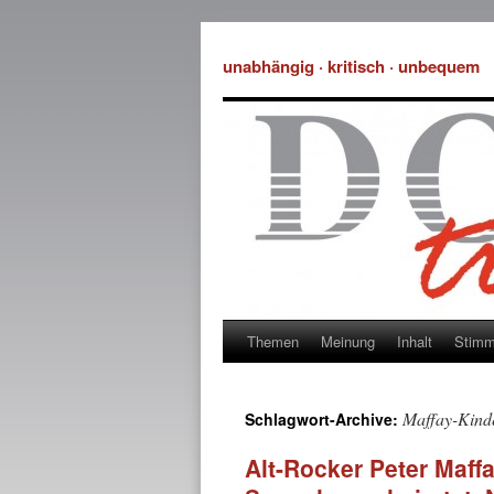
unabhängig · kritisch · unbequem
Themen
Meinung
Inhalt
Stim
Maffay-Kinde
Schlagwort-Archive:
Alt-Rocker Peter Maff