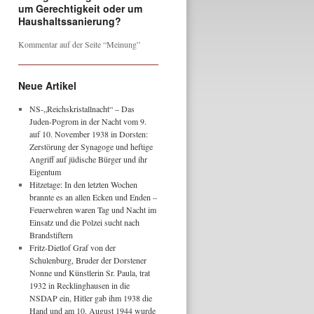
um Gerechtigkeit oder um
Haushaltssanierung?
Kommentar auf der Seite “Meinung”
Neue Artikel
NS-„Reichskristallnacht“ – Das
Juden-Pogrom in der Nacht vom 9.
auf 10. November 1938 in Dorsten:
Zerstörung der Synagoge und heftige
Angriff auf jüdische Bürger und ihr
Eigentum
Hitzetage: In den letzten Wochen
brannte es an allen Ecken und Enden –
Feuerwehren waren Tag und Nacht im
Einsatz und die Polzei sucht nach
Brandstiftern
Fritz-Dietlof Graf von der
Schulenburg, Bruder der Dorstener
Nonne und Künstlerin Sr. Paula, trat
1932 in Recklinghausen in die
NSDAP ein, Hitler gab ihm 1938 die
Hand und am 10. August 1944 wurde