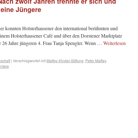
Nach zwölf Jahren trennte er sich und
– eine Jüngere
 konnten Holsterhausener den international berühmten und
einem Holsterhausener Café und über den Dorstener Marktplatz
r 26 Jahre jüngeren 4. Frau Tanja Spengler. Wenn …
Weiterlesen
schaft
|
Verschlagwortet mit
Maffay-Kinder-Stiftung
,
Peter Maffay
,
ntare