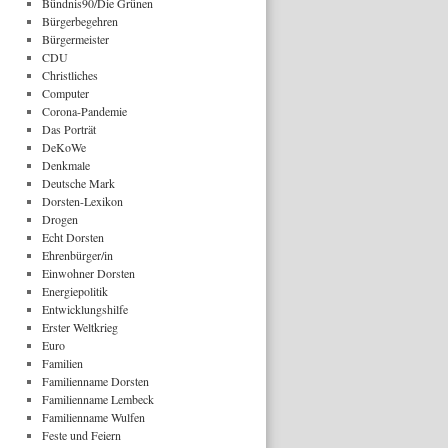
Bündnis90/Die Grünen
Bürgerbegehren
Bürgermeister
CDU
Christliches
Computer
Corona-Pandemie
Das Porträt
DeKoWe
Denkmale
Deutsche Mark
Dorsten-Lexikon
Drogen
Echt Dorsten
Ehrenbürger/in
Einwohner Dorsten
Energiepolitik
Entwicklungshilfe
Erster Weltkrieg
Euro
Familien
Familienname Dorsten
Familienname Lembeck
Familienname Wulfen
Feste und Feiern