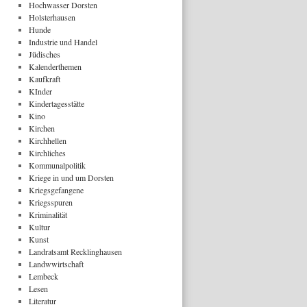
Hochwasser Dorsten
Holsterhausen
Hunde
Industrie und Handel
Jüdisches
Kalenderthemen
Kaufkraft
KInder
Kindertagesstätte
Kino
Kirchen
Kirchhellen
Kirchliches
Kommunalpolitik
Kriege in und um Dorsten
Kriegsgefangene
Kriegsspuren
Kriminalität
Kultur
Kunst
Landratsamt Recklinghausen
Landwwirtschaft
Lembeck
Lesen
Literatur