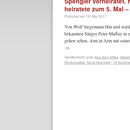
Spengler verheiratet. 
heiratete zum 5. Mal 
Publiziert am
19. Mai 2017
Von Wolf Stegemann Hin und wieder
bekannten Sänger Peter Maffay in 
gehen sehen, Arm in Arm mit seine
→
Veröffentlicht unter
Aus dem Alltag
,
Gesell
Rockmusiker
,
Tanja Spengler
|
10 Komme