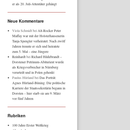
er als 20. Juli-Attentäter gehängt
Neue Kommentare
Viola Schmidt
bei
Alt-Rocker Peter
Maffay war mit der Holsterhausenerin
Tanja Spengler verheiratet. Nach zwölf
Jahren trennte er sich und heiratete
zum 5. Mal – eine Jüngere
Reinhardt
bei
Richard Hildebrandt –
Dorstener Petrinum-Abiturient wurde
als Kriegsverbrecher in Nürnberg
verurteilt und in Polen gehenkt
Paulus Hürland
bei
Das Porträt:
Agnes Hürland-Büning. Die politische
Karriere der Staatssekretärin begann in
Dorsten – hier starb sie am 9. März
vor fünf Jahren
Rubriken
100 Jahre Erster Weltkrieg