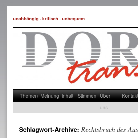
unabhängig · kritisch · unbequem
Themen
Meinung
Inhalt
Stimmen
Über
Kontak
uns
Rechtsbruch des Au
Schlagwort-Archive: