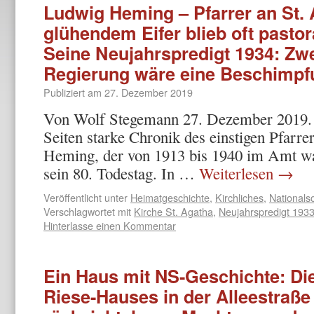
Ludwig Heming – Pfarrer an St. 
glühendem Eifer blieb oft pastor
Seine Neujahrspredigt 1934: Zwe
Regierung wäre eine Beschimpf
Publiziert am
27. Dezember 2019
Von Wolf Stegemann 27. Dezember 2019. –
Seiten starke Chronik des einstigen Pfarr
Heming, der von 1913 bis 1940 im Amt wa
sein 80. Todestag. In …
Weiterlesen
→
Veröffentlicht unter
Heimatgeschichte
,
Kirchliches
,
Nationals
Verschlagwortet mit
Kirche St. Agatha
,
Neujahrspredigt 193
Hinterlasse einen Kommentar
Ein Haus mit NS-Geschichte: D
Riese-Hauses in der Alleestraße 