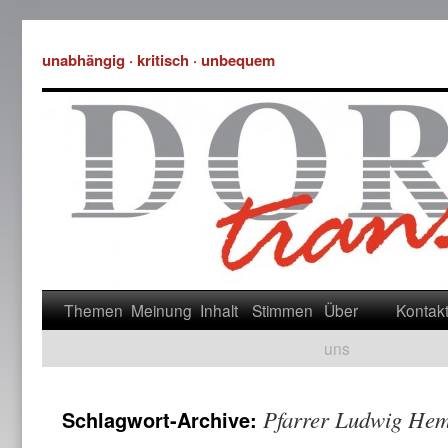
unabhängig · kritisch · unbequem
Themen
Meinung
Inhalt
Stimmen
Über
Kontak
uns
Pfarrer Ludwig He
Schlagwort-Archive: