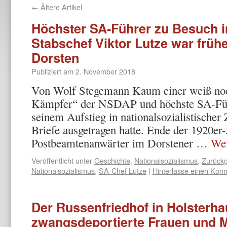
←
Ältere Artikel
Höchster SA-Führer zu Besuch in
Stabschef Viktor Lutze war frühe
Dorsten
Publiziert am
2. November 2018
Von Wolf Stegemann Kaum einer weiß noc
Kämpfer“ der NSDAP und höchste SA-Füh
seinem Aufstieg in nationalsozialistischer 
Briefe ausgetragen hatte. Ende der 1920er-
Postbeamtenanwärter im Dorstener …
Wei
Veröffentlicht unter
Geschichte
,
Nationalsozialismus
,
Zurückg
Nationalsozialismus
,
SA-Chef Lutze
|
Hinterlasse einen Kom
Der Russenfriedhof in Holsterh
zwangsdeportierte Frauen und M