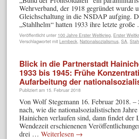
„Bund der Frontsoldaten“ ein paramilitäris
Wehrverband, der 1918 gegründet wurde u
Gleichschaltung in die NSDAP aufging. D
„Stahlhelm“ hatten 1933 ihre letzte groß
Veröffentlicht unter
100 Jahre Erster Weltkrieg
,
Erster Weltk
Verschlagwortet mit
Lembeck
,
Nationalsozialismus
,
SA
,
Stah
Blick in die Partnerstadt Hainic
1933 bis 1945: Frühe Konzentrat
Aufarbeitung der nationalsoziali
Publiziert am
15. Februar 2018
Von Wolf Stegemann 16. Februar 2018. – S
nach, wie die nationalsozialistischen Jahre
Hainichen verlaufen sind, dann findet der L
Wendezeit erschienenen Veröffentlichungen 
drei …
Weiterlesen
→