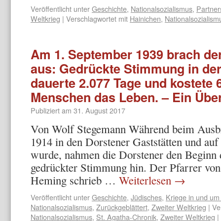
Veröffentlicht unter
Geschichte
,
Nationalsozialismus
,
Partner
Weltkrieg
|
Verschlagwortet mit
Hainichen
,
Nationalsozialism
Am 1. September 1939 brach der
aus: Gedrückte Stimmung in der 
dauerte 2.077 Tage und kostete 
Menschen das Leben. – Ein Über
Publiziert am
31. August 2017
Von Wolf Stegemann Während beim Ausbru
1914 in den Dorstener Gaststätten und auf
wurde, nahmen die Dorstener den Beginn 
gedrückter Stimmung hin. Der Pfarrer vo
Heming schrieb …
Weiterlesen
→
Veröffentlicht unter
Geschichte
,
Jüdisches
,
Kriege in und um
Nationalsozialismus
,
Zurückgeblättert
,
Zweiter Weltkrieg
|
Ve
Nationalsozialismus
,
St. Agatha-Chronik
,
Zweiter Weltkrieg
|