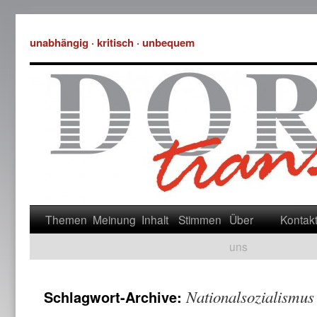
unabhängig · kritisch · unbequem
Themen
Meinung
Inhalt
Stimmen
Über
Kontak
uns
Nationalsozialismus
Schlagwort-Archive: