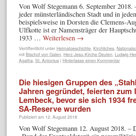
Von Wolf Stegemann 6. September 2018. –
jeder münsterländischen Stadt und in jede
beispielsweise in Dorsten die Clemens-Aug
Ulfkotte ist er Namensträger der Hauptsc
1933 …
Weiterlesen
→
Veröffentlicht unter
Heimatgeschichte
,
Kirchliches
,
Nationals
mit
Bischof von Galen
,
Herz-Jesu-Kirche Deuten
,
Ludwig He
Agatha
,
St. Antonius
|
Hinterlasse einen Kommentar
Die hiesigen Gruppen des „Stah
Jahren gegründet, feierten zum l
Lembeck, bevor sie sich 1934 fre
SA-Reserve wurden
Publiziert am
12. August 2018
Von Wolf Stegemann 12. August 2018. – D