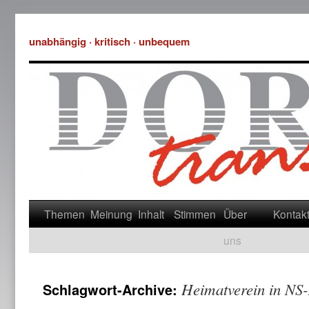
unabhängig · kritisch · unbequem
Themen
Meinung
Inhalt
Stimmen
Über
Kontak
uns
Heimatverein in NS-
Schlagwort-Archive: