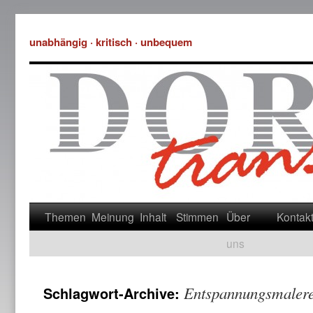
unabhängig · kritisch · unbequem
Themen
Meinung
Inhalt
Stimmen
Über
Kontak
uns
Entspannungsmalere
Schlagwort-Archive: