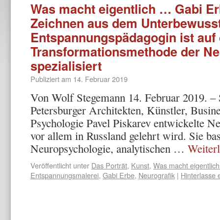
Was macht eigentlich … Gabi E
Zeichnen aus dem Unterbewusst
Entspannungspädagogin ist auf 
Transformationsmethode der Ne
spezialisiert
Publiziert am
14. Februar 2019
Von Wolf Stegemann 14. Februar 2019. – S
Petersburger Architekten, Künstler, Busin
Psychologie Pavel Piskarev entwickelte Ne
vor allem in Russland gelehrt wird. Sie ba
Neuropsychologie, analytischen …
Weiter
Veröffentlicht unter
Das Porträt
,
Kunst
,
Was macht eigentlich .
Entspannungsmalerei
,
Gabi Erbe
,
Neurografik
|
Hinterlasse