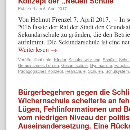
Konzept der „Neuen Schule“
Publiziert am
6. April 2017
Von Helmut Frenzel 7. April 2017. – In 
2016 fasste der Rat der Stadt den Grundsat
Sekundarschule zu gründen, die den Betri
aufnimmt. Die Sekundarschule ist eine n
Weiterlesen
→
Veröffentlicht unter
KInder
,
Schulentwicklung
,
Schüler
,
Schulp
Gemeinsames Lernen
,
Gesamtschule
,
Gymnasium
,
Hauptsc
Pädagogisches Konzept
,
Realschule
,
Schulen
,
Schulsystem
Bürgerbegehren gegen die Schl
Wichernschule scheiterte an feh
Lügen, Fehlinformationen und B
vom niedrigen Niveau der politi
Auseinandersetzung. Eine Rück