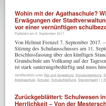
Wohin mit der Agathaschule? Wi
Erwägungen der Stadtverwaltung
vor einer vernünftigen schulbe
Publiziert am
5. September 2017
Von Helmut Frenzel 7. September 2017. – 
Sitzung des Schulausschusses am 11. Sept
Beschlussfassung über den künftigen Stand
Grundschule am Voßkamp auf der Tageso
ist stark sanierungsbedürftig und muss hi
Veröffentlicht unter
Rat und Verwaltung
,
Schulentwicklung
,
S
Agtahaschule
,
Schulen
,
Schulschließung
,
Standortwahl
|
1 
Zurückgeblättert: Schulwesen in
Herrlichkeit – Von der Mestersc