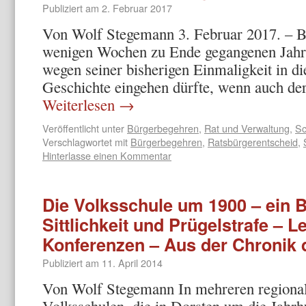
Publiziert am
2. Februar 2017
Von Wolf Stegemann 3. Februar 2017. – B
wenigen Wochen zu Ende gegangenen Jahres 
wegen seiner bisherigen Einmaligkeit in d
Geschichte eingehen dürfte, wenn auch de
Weiterlesen
→
Veröffentlicht unter
Bürgerbegehren
,
Rat und Verwaltung
,
Sc
Verschlagwortet mit
Bürgerbegehren
,
Ratsbürgerentscheid
,
Hinterlasse einen Kommentar
Die Volksschule um 1900 – ein Bo
Sittlichkeit und Prügelstrafe – L
Konferenzen – Aus der Chronik 
Publiziert am
11. April 2014
Von Wolf Stegemann In mehreren regiona