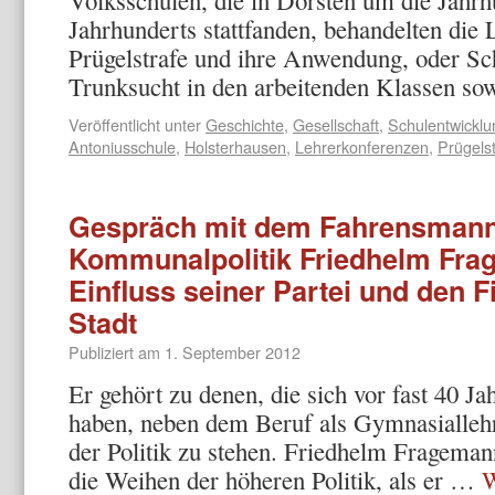
Volksschulen, die in Dorsten um die Jahrh
Jahrhunderts stattfanden, behandelten di
Prügelstrafe und ihre Anwendung, oder Schu
Trunksucht in den arbeitenden Klassen s
Veröffentlicht unter
Geschichte
,
Gesellschaft
,
Schulentwicklu
Antoniusschule
,
Holsterhausen
,
Lehrerkonferenzen
,
Prügelst
Gespräch mit dem Fahrensmann
Kommunalpolitik Friedhelm Fra
Einfluss seiner Partei und den 
Stadt
Publiziert am
1. September 2012
Er gehört zu denen, die sich vor fast 40 Ja
haben, neben dem Beruf als Gymnasiallehr
der Politik zu stehen. Friedhelm Frageman
die Weihen der höheren Politik, als er …
W