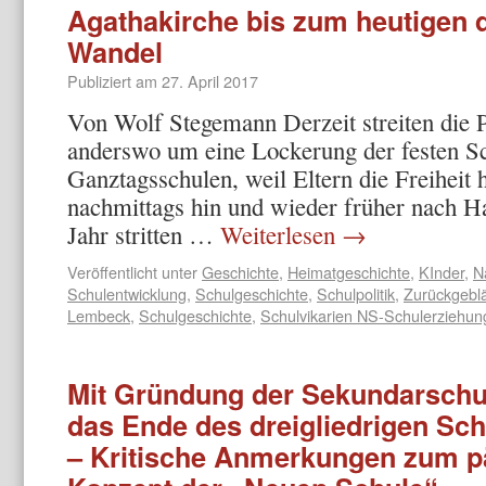
Agathakirche bis zum heutigen
Wandel
Publiziert am
27. April 2017
Von Wolf Stegemann Derzeit streiten die P
anderswo um eine Lockerung der festen Sc
Ganztagsschulen, weil Eltern die Freiheit 
nachmittags hin und wieder früher nach Ha
Jahr stritten …
Weiterlesen
→
Veröffentlicht unter
Geschichte
,
Heimatgeschichte
,
KInder
,
N
Schulentwicklung
,
Schulgeschichte
,
Schulpolitik
,
Zurückgeblä
Lembeck
,
Schulgeschichte
,
Schulvikarien NS-Schulerziehun
Mit Gründung der Sekundarschul
das Ende des dreigliedrigen Sc
– Kritische Anmerkungen zum 