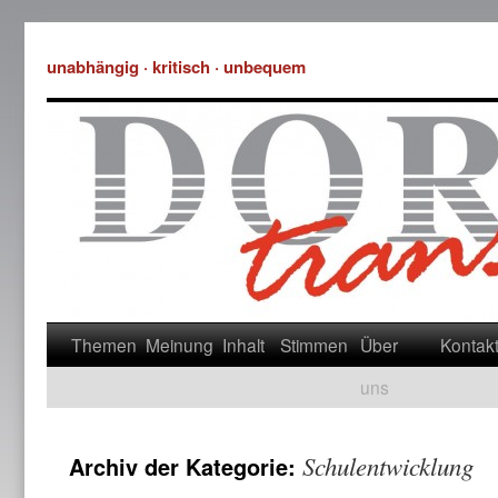
unabhängig · kritisch · unbequem
Themen
Meinung
Inhalt
Stimmen
Über
Kontak
uns
Schulentwicklung
Archiv der Kategorie: