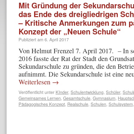
Mit Gründung der Sekundarschul
das Ende des dreigliedrigen Sc
– Kritische Anmerkungen zum 
Konzept der „Neuen Schule“
Publiziert am
6. April 2017
Von Helmut Frenzel 7. April 2017. – In 
2016 fasste der Rat der Stadt den Grundsat
Sekundarschule zu gründen, die den Betri
aufnimmt. Die Sekundarschule ist eine n
Weiterlesen
→
Veröffentlicht unter
KInder
,
Schulentwicklung
,
Schüler
,
Schulp
Gemeinsames Lernen
,
Gesamtschule
,
Gymnasium
,
Hauptsc
Pädagogisches Konzept
,
Realschule
,
Schulen
,
Schulsystem