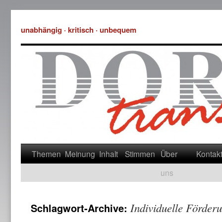
unabhängig · kritisch · unbequem
Themen
Meinung
Inhalt
Stimmen
Über
Kontak
uns
Individuelle Förder
Schlagwort-Archive: