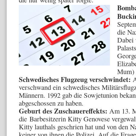
Bomba
Bucki
Septem
die Na
Dabei 
Palast
George
Elizab
Mum) 
Schwedisches Flugzeug verschwindet:
A
verschwand ein schwedisches Militärsflug
Männern. 1992 gab die Sowjetunion bekan
abgeschossen zu haben.
Geburt des Zuschauereffekts:
Am 13. M
die Barbesitzerin Kitty Genovese vergewal
Kitty lauthals geschrien hat und von den N
keiner von ihnen die Polizei. Auf die Frag