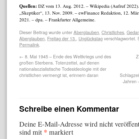
Quellen:
DZ vom 13. Aug. 2012. – Wikipedia (Aufruf 2022). 
„Skeptiker“, 13. Nov. 2009. – ewFinance Redaktion, 12. Mä
2021. – dpa. – Frankfurter Allgemeine.
Dieser Beitrag wurde unter
Aberglauben
,
Christliches
,
Gedan
Aberglauben
,
Freitag der 13.
,
Unglückstag
verschlagwortet. 
Permalink
.
←
8. Mai 1945 – Ende des Weltkriegs und des
Z
großen Sterbens. Totenzettel, auf denen
nationalsozialistische Todesideologie mit der
christlichen vermengt ist, erinnern daran
Schlagzei
Jahren 
Schreibe einen Kommentar
Deine E-Mail-Adresse wird nicht veröffent
*
sind mit
markiert