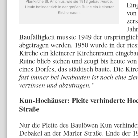
Pfarrkirche St. Antonius, wie sie 1913 gebaut wurde.
Ein
Heute befindet sich in der großen Ruine ein kleinerer
von
Kirchenraum.
zers
Jah
Baufälligkeit musste 1949 der ursprüngli
abgetragen werden. 1950 wurde in der riesi
Kirche ein kleinerer Kirchenraum eingebau
Ruine blieb stehen und zeugt bis heute vo
eines Dorfes, das städtisch baute. Die Kir
fast immer bei Neubauten ist noch eine zi
verzinsen und abzutragen.“
Kun-Hochäuser: Pleite verhinderte Ho
Straße
Nur die Pleite des Baulöwen Kun verhinde
Debakel an der Marler Straße. Ende der 19