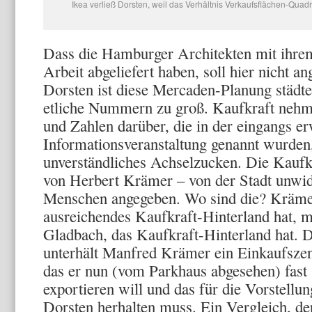
Ikea verließ Dorsten, weil das Verhältnis Verkaufsflächen-Qua
Dass die Hamburger Architekten mit ihrem
Arbeit abgeliefert haben, soll hier nicht a
Dorsten ist diese Mercaden-Planung städt
etliche Nummern zu groß. Kaufkraft neh
und Zahlen darüber, die in der eingangs e
Informationsveranstaltung genannt wurden,
unverständliches Achselzucken. Die Kauf
von Herbert Krämer – von der Stadt unwi
Menschen angegeben. Wo sind die? Krämer
ausreichendes Kaufkraft-Hinterland hat, m
Gladbach, das Kaufkraft-Hinterland hat. D
unterhält Manfred Krämer ein Einkaufszen
das er nun (vom Parkhaus abgesehen) fast
exportieren will und das für die Vorstellu
Dorsten herhalten muss. Ein Vergleich, de