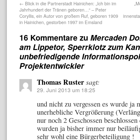
←
Blick in die Partnerstadt Hainichen: „Ich bin im
„M
Jahrhundert der Tränen geboren…“ – Peter
Coryllis, ein Autor von großem Ruf, geboren 1909
innensta
in Hainichen, gestorben 1997 im Emsland
16 Kommentare zu
Mercaden Do
am Lippetor, Sperrklotz zum Kan
unbefriedigende Informationspol
Projektentwickler
Thomas Ruster
sagt:
29. Juni 2013 um 18:25
und nicht zu vergessen es wurde ja 
unerhebliche Vergrößerung (Verläng
nur noch 2 Geschossen beschlossen
wurden ja bisher immer nur beiläufi
sehr wohl eine Bürgerbeteiligung !