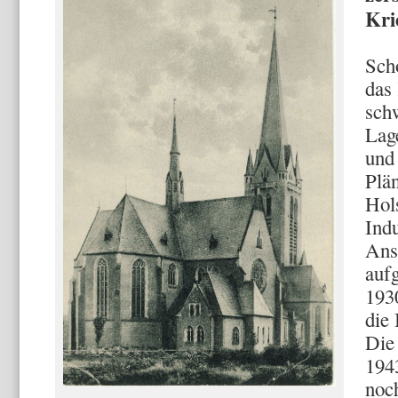
Kri
Sch
das
sch
Lag
und
Plä
Hol
Indu
Ans
auf
193
die
Die 
194
noch