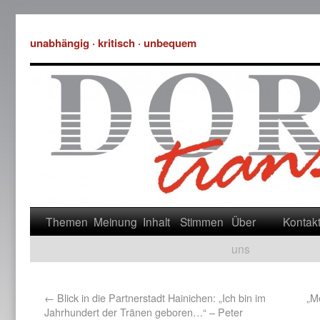
unabhängig · kritisch · unbequem
Themen
Meinung
Inhalt
Stimmen
Über
Kontak
uns
←
Blick in die Partnerstadt Hainichen: „Ich bin im
„M
Jahrhundert der Tränen geboren…“ – Peter