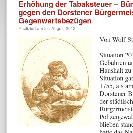
Erhöhung der Tabaksteuer – Bür
gegen den Dorstener Bürgermeist
Gegenwartsbezügen
Publiziert am
24. August 2012
Von Wolf S
Situation 20
Gebühren un
Haushalt zu 
Situation ga
1755, als am
Dorstener B
der städtisc
Bürgermeiste
Polizeigewal
blieben stan
hatte das Na