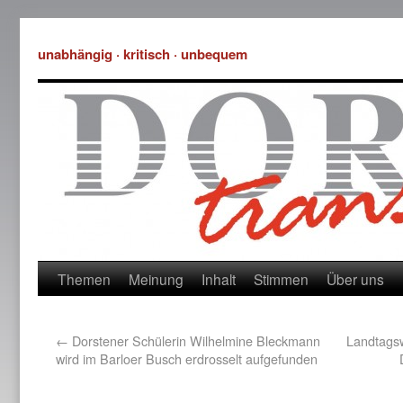
unabhängig · kritisch · unbequem
Themen
Meinung
Inhalt
Stimmen
Über uns
←
Dorstener Schülerin Wilhelmine Bleckmann
Landtags
wird im Barloer Busch erdrosselt aufgefunden