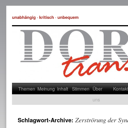
unabhängig · kritisch · unbequem
Themen
Meinung
Inhalt
Stimmen
Über
Kontak
uns
Zerströrung der Sy
Schlagwort-Archive: