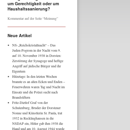
um Gerechtigkeit oder um
Haushaltssanierung?
Kommentar auf der Seite “Meinung”
Neue Artikel
NS-„Reichskristallnacht“ – Das
Juden-Pogrom in der Nacht vom 9.
auf 10. November 1938 in Dorsten:
Zerstörung der Synagoge und heftige
Angriff auf jüdische Bürger und ihr
Eigentum
Hitzetage: In den letzten Wochen
brannte es an allen Ecken und Enden –
Feuerwehren waren Tag und Nacht im
Einsatz und die Polzei sucht nach
Brandstiftern
Fritz-Dietlof Graf von der
Schulenburg, Bruder der Dorstener
Nonne und Künstlerin Sr. Paula, trat
1932 in Recklinghausen in die
NSDAP ein, Hitler gab ihm 1938 die
Hand und am 10. August 1944 wurde