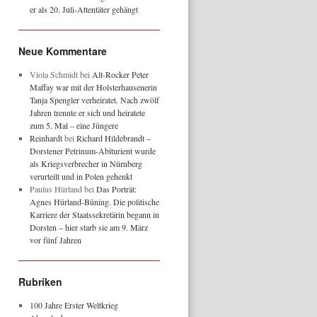
er als 20. Juli-Attentäter gehängt
Neue Kommentare
Viola Schmidt
bei
Alt-Rocker Peter
Maffay war mit der Holsterhausenerin
Tanja Spengler verheiratet. Nach zwölf
Jahren trennte er sich und heiratete
zum 5. Mal – eine Jüngere
Reinhardt
bei
Richard Hildebrandt –
Dorstener Petrinum-Abiturient wurde
als Kriegsverbrecher in Nürnberg
verurteilt und in Polen gehenkt
Paulus Hürland
bei
Das Porträt:
Agnes Hürland-Büning. Die politische
Karriere der Staatssekretärin begann in
Dorsten – hier starb sie am 9. März
vor fünf Jahren
Rubriken
100 Jahre Erster Weltkrieg