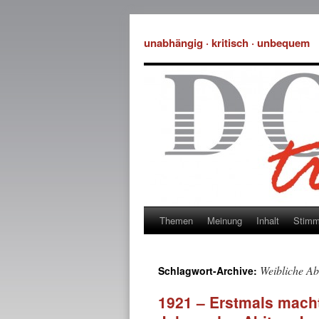
unabhängig · kritisch · unbequem
Themen
Meinung
Inhalt
Stim
Weibliche Ab
Schlagwort-Archive:
1921 – Erstmals mach