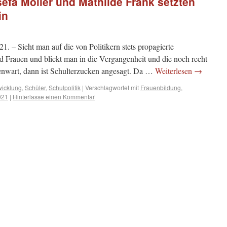
sefa Möller und Mathilde Frank setzten
in
. – Sieht man auf die von Politikern stets propagierte
 Frauen und blickt man in die Vergangenheit und die noch recht
enwart, dann ist Schulterzucken angesagt. Da …
Weiterlesen
→
wicklung
,
Schüler
,
Schulpolitik
|
Verschlagwortet mit
Frauenbildung
,
921
|
Hinterlasse einen Kommentar