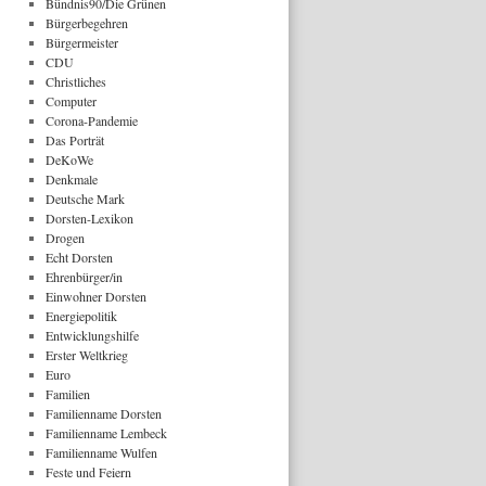
Bündnis90/Die Grünen
Bürgerbegehren
Bürgermeister
CDU
Christliches
Computer
Corona-Pandemie
Das Porträt
DeKoWe
Denkmale
Deutsche Mark
Dorsten-Lexikon
Drogen
Echt Dorsten
Ehrenbürger/in
Einwohner Dorsten
Energiepolitik
Entwicklungshilfe
Erster Weltkrieg
Euro
Familien
Familienname Dorsten
Familienname Lembeck
Familienname Wulfen
Feste und Feiern