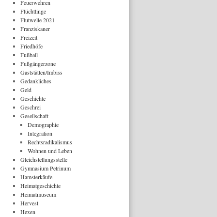
Feuerwehren
Flüchtlinge
Flutwelle 2021
Franziskaner
Freizeit
Friedhöfe
Fußball
Fußgängerzone
Gaststätten/Imbiss
Gedankliches
Geld
Geschichte
Geschrei
Gesellschaft
Demographie
Integration
Rechtsradikalismus
Wohnen und Leben
Gleichstellungsstelle
Gymnasium Petrinum
Hamsterkäufe
Heimatgeschichte
Heimatmuseum
Hervest
Hexen