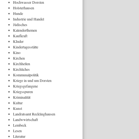
Hochwasser Dorsten
Holsterhausen
Hunde
Industrie und Handel
Jüdisches
Kalenderthemen
Kaufkraft
KInder
Kindertagesstätte
Kino
Kirchen
Kirchhellen
Kirchliches
Kommunalpolitik
Kriege in und um Dorsten
Kriegsgefangene
Kriegsspuren
Kriminalität
Kultur
Kunst
Landratsamt Recklinghausen
Landwwirtschaft
Lembeck
Lesen
Literatur