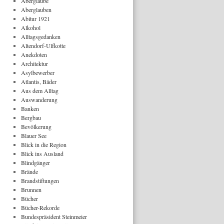
Aberglaube
Aberglauben
Abitur 1921
Alkohol
Alltagsgedanken
Altendorf-Ulfkotte
Anekdoten
Architektur
Asylbewerber
Atlantis, Bäder
Aus dem Alltag
Auswanderung
Banken
Bergbau
Bevölkerung
Blauer See
Blick in die Region
Blick ins Ausland
Blindgänger
Brände
Brandstiftungen
Brunnen
Bücher
Bücher-Rekorde
Bundespräsident Steinmeier