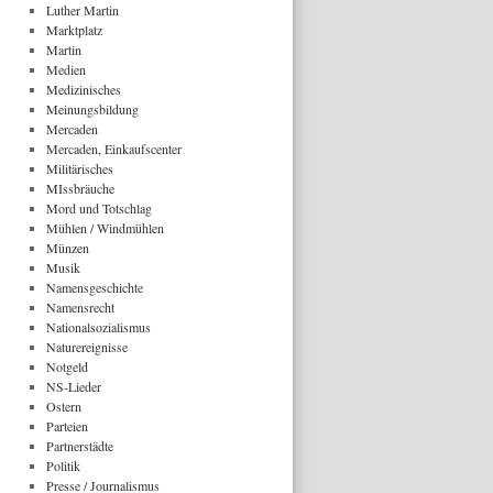
Luther Martin
Marktplatz
Martin
Medien
Medizinisches
Meinungsbildung
Mercaden
Mercaden, Einkaufscenter
Militärisches
MIssbräuche
Mord und Totschlag
Mühlen / Windmühlen
Münzen
Musik
Namensgeschichte
Namensrecht
Nationalsozialismus
Naturereignisse
Notgeld
NS-Lieder
Ostern
Parteien
Partnerstädte
Politik
Presse / Journalismus