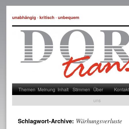
unabhängig · kritisch · unbequem
Themen
Meinung
Inhalt
Stimmen
Über
Kontak
uns
Wärhungsverluste
Schlagwort-Archive: