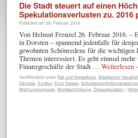
Die Stadt steuert auf einen Höch
Spekulationsverlusten zu. 2016 p
Publiziert am
26. Februar 2016
Von Helmut Frenzel 26. Februar 2016. – 
in Dorsten – spannend jedenfalls für denjen
gewohnten Schönredens für die wichtigen
Themen interessiert. Es geht einmal mehr 
Finanzgeschäfte der Stadt …
Weiterlesen
Veröffentlicht unter
Rat und Verwaltung
,
Städtischer Haushal
Derivate
,
Euribor
,
Euro Swissy
,
Schuldenportfoliomanageme
Wärhungsverluste
,
Wertberichtigung
,
Zinsspekulation
|
Hint