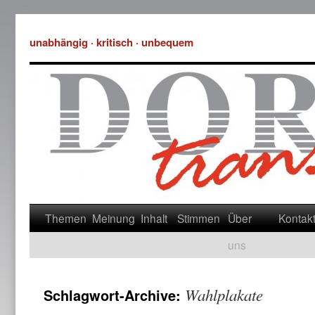
unabhängig · kritisch · unbequem
Themen
Meinung
Inhalt
Stimmen
Über
Kontak
uns
Wahlplakate
Schlagwort-Archive: