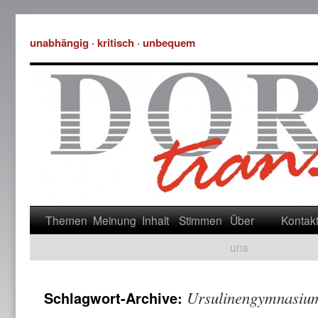
unabhängig · kritisch · unbequem
Themen
Meinung
Inhalt
Stimmen
Über
Kontak
uns
Ursulinengymnasiu
Schlagwort-Archive: