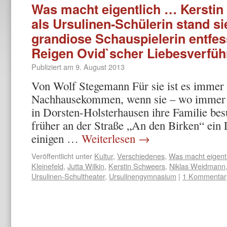
Was macht eigentlich … Kersti
als Ursulinen-Schülerin stand si
grandiose Schauspielerin entfes
Reigen Ovid`scher Liebesverfü
Publiziert am
9. August 2013
Von Wolf Stegemann Für sie ist es immer 
Nachhausekommen, wenn sie – wo immer s
in Dorsten-Holsterhausen ihre Familie besu
früher an der Straße „An den Birken“ ein 
einigen …
Weiterlesen
→
Veröffentlicht unter
Kultur
,
Verschiedenes
,
Was macht eigentli
Kleinefeld
,
Jutta Wilkin
,
Kerstin Schweers
,
Niklas Weidmann
Ursulinen-Schultheater
,
Ursulinengymnasium
|
1 Kommentar