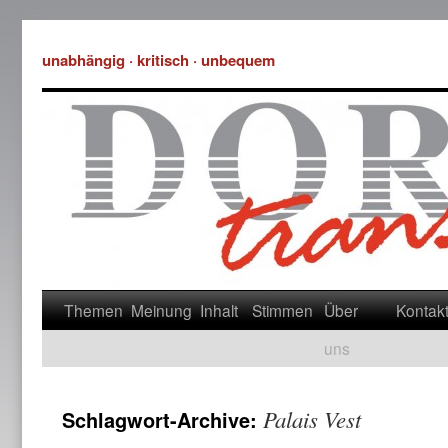
unabhängig · kritisch · unbequem
Themen
Meinung
Inhalt
Stimmen
Über
Kontak
uns
Palais Vest
Schlagwort-Archive: