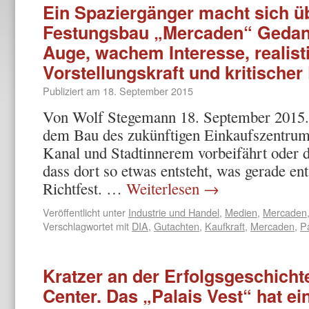
Ein Spaziergänger macht sich ü
Festungsbau „Mercaden“ Gedan
Auge, wachem Interesse, realist
Vorstellungskraft und kritischer
Publiziert am
18. September 2015
Von Wolf Stegemann 18. September 2015.
dem Bau des zukünftigen Einkaufszentru
Kanal und Stadtinnerem vorbeifährt oder d
dass dort so etwas entsteht, was gerade en
Richtfest. …
Weiterlesen
→
Veröffentlicht unter
Industrie und Handel
,
Medien
,
Mercaden,
Verschlagwortet mit
DIA
,
Gutachten
,
Kaufkraft
,
Mercaden
,
Pa
Kratzer an der Erfolgsgeschicht
Center. Das „Palais Vest“ hat e