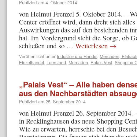
Publiziert am
4. Oktober 2014
von Helmut Frenzel 5. Oktober 2014. – W
Center eröffnet wird, dann dreht sich alle
Auswirkungen das auf den bestehenden inn
hat. Im Vordergrund steht die Sorge, ob 
schließen und so …
Weiterlesen
→
Veröffentlicht unter
Industrie und Handel
,
Mercaden, Einkauf
Einzelhandel
,
Leerstand
,
Mercaden
,
Palais Vest
,
Shopping C
„Palais Vest“ – Alle haben dense
aus den Nachbarstädten absaug
Publiziert am
25. September 2014
von Helmut Frenzel 26. September 2014. 
in Recklinghausen das neue Shopping Cente
Wie zu erwarten, herrschte bei den Besuch
Begeisterung. Sie freuen sich über die vi