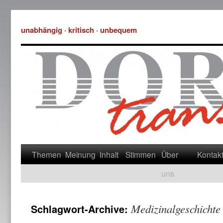
unabhängig · kritisch · unbequem
Themen
Meinung
Inhalt
Stimmen
Über
Kontak
uns
Medizinalgeschichte
Schlagwort-Archive: