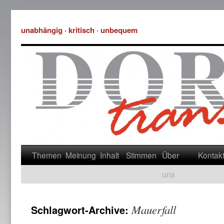
unabhängig · kritisch · unbequem
Themen
Meinung
Inhalt
Stimmen
Über
Kontak
uns
Mauerfall
Schlagwort-Archive: